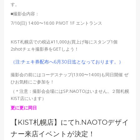
す。
■撮影会内容：
7/10(日) 14:00〜16:00 PIVOT 1F エントランス
KIST札幌
店での税込¥11,000お買上げ毎にスタンプ1個
2shotチェキ撮影券をGETしよう！
（注:チェキ券配布へ6月30日迄となっております。）
撮影会の前にはコーデスナップ(13:00〜14:00)も同日開催
ぜ
ひお気軽にご参加を！
（＊注意：撮影会会場にはSP.NAOTOはいません。２階札幌
KIST店にいます）
更に更に同日
【KIST札幌店】にてh.NAOTOデザイ
ナー来店イベントが決定！