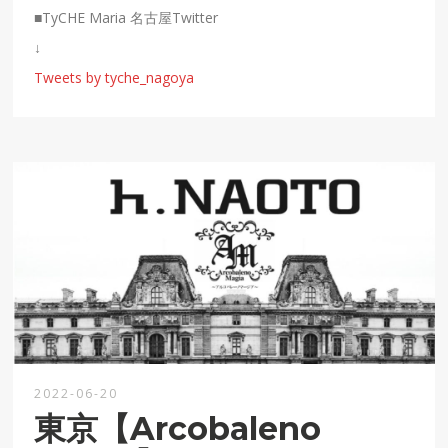
■TyCHE Maria 名古屋
Twitter
↓
Tweets by tyche_nagoya
2022-06-20
東京【Arcobaleno