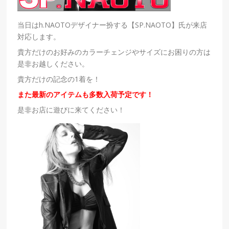
当日は
h.NAOTO
デザイナー扮する【SP.
NAOTO】
氏が来店
対応します。
貴方だけのお好みのカラーチェンジやサイズにお困りの方は
是非お越しください。
貴方だけの記念の1着を！
また最新のアイテムも多数入荷予定です！
是非お店に遊びに来てください！