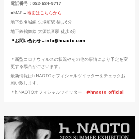
電話番号：
052-684-9717
■MAP→
地図はこちらから
地下鉄名城線 矢場町駅 徒歩6分
地下鉄鶴舞線 大須観音駅 徒歩8分
＊お問い合わせ→
info@hnaoto.com
＊新型コロナウィルスの状況やその他の事情により予定を変
更する場合がございます。
最新情報はh.NAOTOオフィシャルツイッターをチェックお
願い致します。
＊h.NAOTOオフィシャルツイッター→
@hnaoto_official