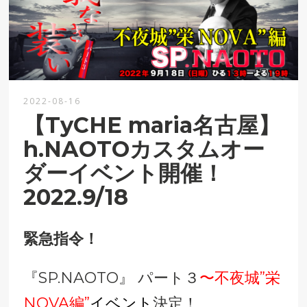
2022-08-16
【TyCHE maria名古屋】
h.NAOTOカスタムオー
ダーイベント開催！
2022.9/18
緊急指令！
『SP.NAOTO』 パート３
〜不夜城”栄
NOVA編”
イベント
決定！