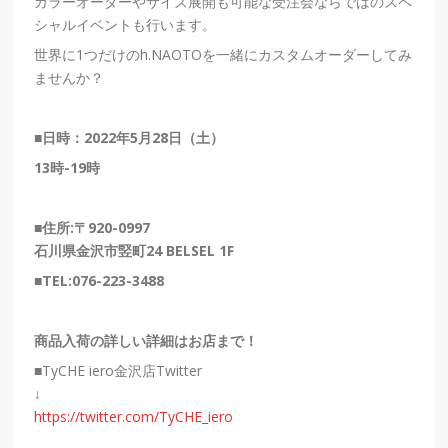
カラーオーダーやサイズ展開も可能な受注会ならではのスペ
シャルイベントも行います。
世界に
1
つだけの
h.NAOTO
を一緒にカスタムオーダーしてみ
ませんか？
■
日時：
2022
年
5
月
28
日（土）
13
時
-19
時
■住所:〒920-0997
石川県金沢市竪町24 BELSEL 1F
■TEL:076-223-3488
商品入荷の詳しい詳細はお店まで！
■
TyCHE iero金沢店Twitter
↓
https://twitter.com/TyCHE_iero