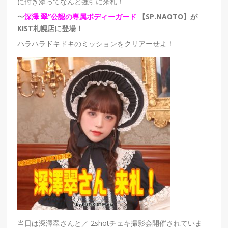
に付き添ってなんと強引に来札！
〜
深澤 翠”公認の専属ボディーガード
【SP.NAOTO】が
KIST札幌店に登場！
ハラハラドキドキのミッションをクリアーせよ！
当日は深澤翠さんと
／
2shotチェキ撮影会開催されていま