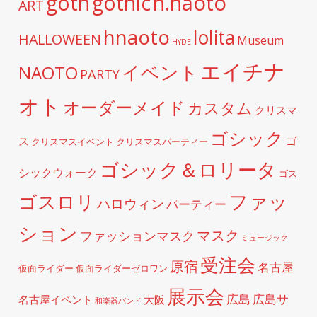
h.naoto
goth
gothic
ART
hnaoto
lolita
HALLOWEEN
Museum
HYDE
エイチナ
イベント
NAOTO
PARTY
オト
オーダーメイド
カスタム
クリスマ
ゴシック
ゴ
ス
クリスマスイベント
クリスマスパーティー
ゴシック＆ロリータ
シックウォーク
ゴス
ファッ
ゴスロリ
ハロウィン
パーティー
ション
マスク
ファッションマスク
ミュージック
受注会
原宿
名古屋
仮面ライダー
仮面ライダーゼロワン
展示会
広島
広島サ
名古屋イベント
大阪
和楽器バンド