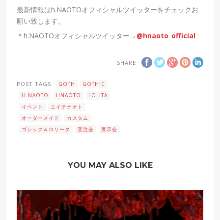
最新情報はh.NAOTOオフィシャルツイッターをチェックお
願い致します。
＊h.NAOTOオフィシャルツイッター→
@hnaoto_official
SHARE
POST TAGS
GOTH
GOTHIC
H.NAOTO
HNAOTO
LOLITA
イベント
エイチナオト
オーダーメイド
カスタム
ゴシック＆ロリータ
受注会
展示会
YOU MAY ALSO LIKE