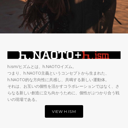
h.ism/ヒズムとは、h.NAOTOイズム。
つまり、h.NAOTO主義というコンセプトから生まれた、
h.NAOTO的な方向性に共感し、共鳴する新しい運動体。
それは、お互いの個性を活かすコラボレーションではなく、さ
らなる新しい創造に立ち向かうために、個性がぶつかり合う戦
いの現場である。
VIEW H.ISM