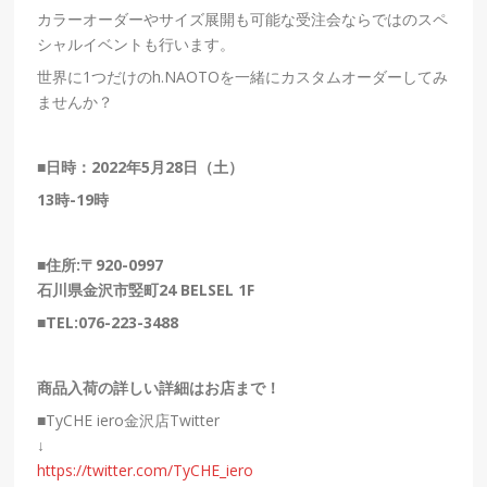
カラーオーダーやサイズ展開も可能な受注会ならではのスペ
シャルイベントも行います。
世界に
1
つだけの
h.NAOTO
を一緒にカスタムオーダーしてみ
ませんか？
■
日時：
2022
年
5
月
28
日（土）
13
時
-19
時
■住所:〒920-0997
石川県金沢市竪町24 BELSEL 1F
■TEL:076-223-3488
商品入荷の詳しい詳細はお店まで！
■
TyCHE iero金沢店Twitter
↓
https://twitter.com/TyCHE_iero