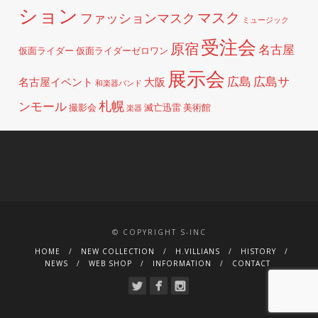
ション
マスク
ファッションマスク
ミュージック
受注会
原宿
名古屋
仮面ライダー
仮面ライダーゼロワン
展示会
広島
広島サ
名古屋イベント
大阪
和楽器バンド
札幌
ンモール
撮影会
滅亡迅雷
美術館
楽器
© COPYRIGHT S-INC
HOME
NEW COLLECTION
H.VILLIANS
HISTORY
NEWS
WEB SHOP
INFORMATION
CONTACT