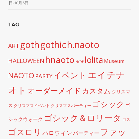
日-10月6日
TAG
h.naoto
goth
gothic
ART
hnaoto
lolita
HALLOWEEN
Museum
HYDE
エイチナ
イベント
NAOTO
PARTY
オト
オーダーメイド
カスタム
クリスマ
ゴシック
ゴ
ス
クリスマスイベント
クリスマスパーティー
ゴシック＆ロリータ
シックウォーク
ゴス
ファッ
ゴスロリ
ハロウィン
パーティー