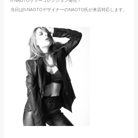
h.NAOTOサマー
コレクション発売！
当日は
h.NAOTO
デザイナーの
NAOTO
氏が来店対応します。