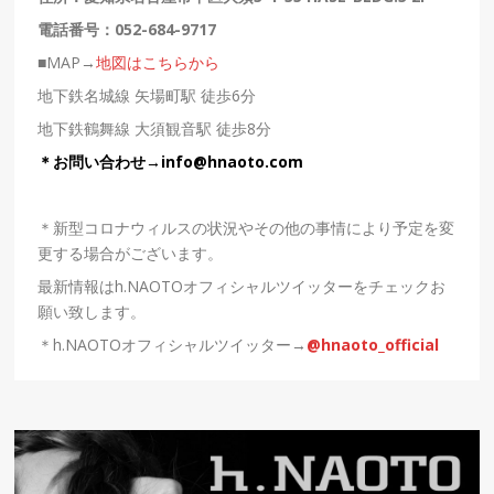
電話番号：
052-684-9717
■MAP→
地図はこちらから
地下鉄名城線 矢場町駅 徒歩6分
地下鉄鶴舞線 大須観音駅 徒歩8分
＊お問い合わせ→
info@hnaoto.com
＊新型コロナウィルスの状況やその他の事情により予定を変
更する場合がございます。
最新情報はh.NAOTOオフィシャルツイッターをチェックお
願い致します。
＊h.NAOTOオフィシャルツイッター→
@hnaoto_official