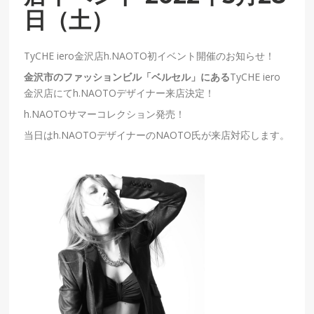
日（土）
TyCHE iero
金沢店h.NAOTO初イベント開催のお知らせ！
金沢市のファッションビル「ベルセル」にある
TyCHE iero
金沢店にて
h.NAOTO
デザイナー来店決定！
h.NAOTOサマー
コレクション発売！
当日は
h.NAOTO
デザイナーの
NAOTO
氏が来店対応します。