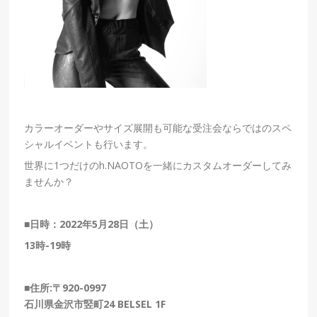
カラーオーダーやサイズ展開も可能な受注会ならではのスペ
シャルイベントも行います。
世界に
1
つだけの
h.NAOTO
を一緒にカスタムオーダーしてみ
ませんか？
■
日時：
2022
年
5
月
28
日（土）
13
時
-19
時
■住所:〒920-0997
石川県金沢市竪町24 BELSEL 1F