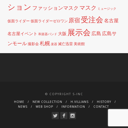
ション
マスク
ファッションマスク
ミュージック
受注会
原宿
名古屋
仮面ライダー
仮面ライダーゼロワン
展示会
広島
広島サ
名古屋イベント
大阪
和楽器バンド
札幌
ンモール
撮影会
滅亡迅雷
美術館
楽器
© COPYRIGHT S-INC
HOME
NEW COLLECTION
H.VILLIANS
HISTORY
NEWS
WEB SHOP
INFORMATION
CONTACT