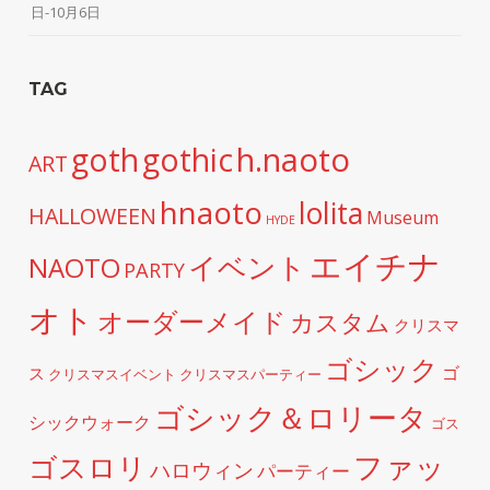
日-10月6日
TAG
h.naoto
goth
gothic
ART
hnaoto
lolita
HALLOWEEN
Museum
HYDE
エイチナ
イベント
NAOTO
PARTY
オト
オーダーメイド
カスタム
クリスマ
ゴシック
ゴ
ス
クリスマスイベント
クリスマスパーティー
ゴシック＆ロリータ
シックウォーク
ゴス
ファッ
ゴスロリ
ハロウィン
パーティー