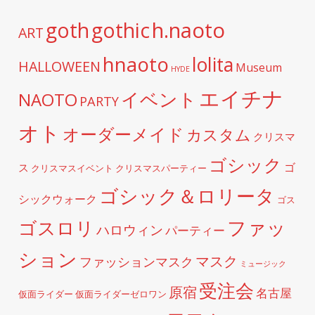
h.naoto
goth
gothic
ART
hnaoto
lolita
HALLOWEEN
Museum
HYDE
エイチナ
イベント
NAOTO
PARTY
オト
オーダーメイド
カスタム
クリスマ
ゴシック
ゴ
ス
クリスマスイベント
クリスマスパーティー
ゴシック＆ロリータ
シックウォーク
ゴス
ファッ
ゴスロリ
ハロウィン
パーティー
ション
マスク
ファッションマスク
ミュージック
受注会
原宿
名古屋
仮面ライダー
仮面ライダーゼロワン