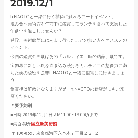
2019.12/1
h.NAOTOと一緒に行く芸術に触れるアートイベント。
混み合う美術館を午前中に鑑賞してランチを食べて充実した
午前中を過ごしませんか？
普段、美術館等にはあまり行ったことの無い方へオススメの
イベント。
今回の鑑賞企画展はあの「カルティエ、時の結晶」展です。
宝飾界に新しい風を吹き込み続けるカルティエの想像力に満
ちた美の秘密を是非h.NAOTOと一緒に鑑賞しに行きましょ
う！
鑑賞後は解散となりますが是非h.NAOTOの新店舗にもご来
店ください。
＊要予約制
■日時:2019年12月1日 AM11:00~13:00頃まで
■集合場所:
国立新美術館
〒106-8558 東京都港区六本木７丁目２２−２