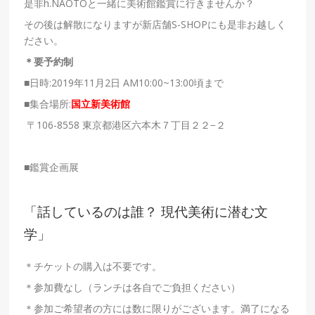
是非h.NAOTOと一緒に美術館鑑賞に行きませんか？
その後は解散になりますが新店舗S-SHOPにも是非お越しく
ださい。
＊要予約制
■日時:2019年11月2日 AM10:00~13:00頃まで
■集合場所:
国立新美術館
〒106-8558 東京都港区六本木７丁目２２−２
■鑑賞企画展
「話しているのは誰？ 現代美術に潜む文
学」
＊チケットの購入は不要です。
＊参加費なし（ランチは各自でご負担ください）
＊参加ご希望者の方には数に限りがございます。満了になる