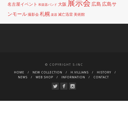
展示会
広島
広島サ
名古屋イベント
大阪
和楽器バンド
札幌
ンモール
撮影会
滅亡迅雷
美術館
楽器
© COPYRIGHT S-INC
HOME
NEW COLLECTION
H.VILLIANS
HISTORY
NEWS
WEB SHOP
INFORMATION
CONTACT