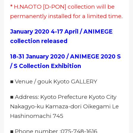
* H.NAOTO [D-PON] collection will be
permanently installed for a limited time.
January 2020 4-17 April / ANIMEGE
collection released
18-31 January 2020 / ANIMEGE 2020 S
/ S Collection Exhibition
■ Venue / gouk Kyoto GALLERY
■
Address: Kyoto Prefecture Kyoto City
Nakagyo-ku Kamaza-dori Oikegami Le
Hashinomachi 745
■
Phone number :075-748-1616