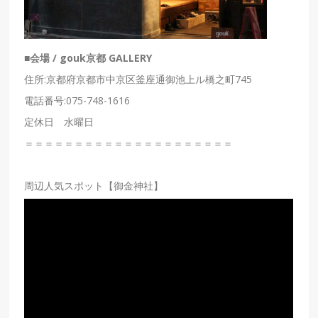
■会場 / gouk京都 GALLERY
住所:京都府京都市中京区釜座通御池上ル橋之町745
電話番号:075-748-1616
定休日 水曜日
＝＝＝＝＝＝＝＝＝＝＝＝＝＝＝＝＝＝＝＝＝
周辺人気スポット【御金神社】