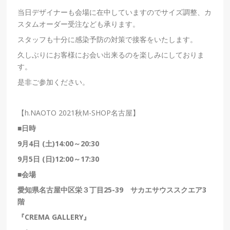
当日デザイナーも会場に在中していますのでサイズ調整、カ
スタムオーダー受注なども承ります。
スタッフも十分に感染予防の対策で接客をいたします。
久しぶりにお客様にお会い出来るのを楽しみにしておりま
す。
是非ご参加ください。
【
h.NAOTO 2021
秋M-SHOP名古屋】
■
日時
9
月4
日
(
土
)14:00
～
20:30
9
月5
日
(
日
)12:00
～
17:30
■
会場
愛知県名古屋中区栄３丁目
25-39
サカエサウススクエア
3
階
『
CREMA GALLERY
』