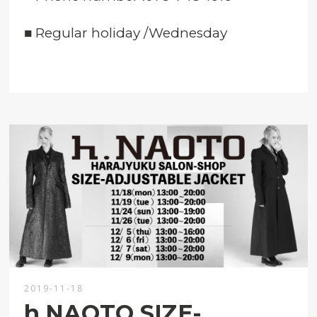
■
Regular holiday /Wednesday
2019-11-18
h.NAOTO SIZE-