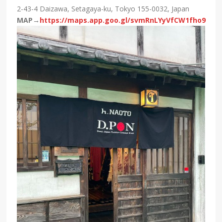
2-43-4 Daizawa, Setagaya-ku, Tokyo 155-0032, Japan
MAP→
https://maps.app.goo.gl/svmRnLYyVfCW1fho9