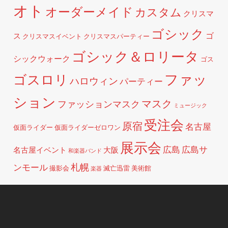
オト
オーダーメイド
カスタム
クリスマ
ゴシック
ゴ
ス
クリスマスイベント
クリスマスパーティー
ゴシック＆ロリータ
シックウォーク
ゴス
ファッ
ゴスロリ
ハロウィン
パーティー
ション
マスク
ファッションマスク
ミュージック
受注会
原宿
名古屋
仮面ライダー
仮面ライダーゼロワン
展示会
広島
広島サ
名古屋イベント
大阪
和楽器バンド
札幌
ンモール
撮影会
滅亡迅雷
美術館
楽器