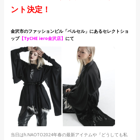
ント決定！
金沢市のファッションビル「ベルセル」にある
セレクトショ
ップ
【TyCHE iero金沢店
】
にて
当日はh.NAOTO2024年春の最新アイテムや『どうしても私