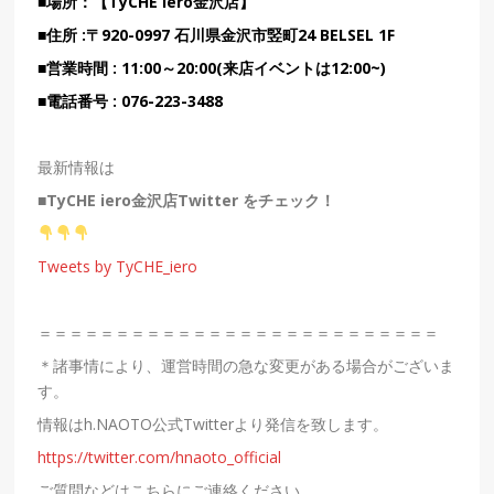
■場所：
【TyCHE iero金沢店】
■住所 :
〒
920-0997
石川県金沢市竪町24 BELSEL 1F
■
営業時間
:
11:00～20:00(来店イベントは12:00~)
■電話番号
:
076-223-3488
最新情報は
■TyCHE iero金沢店
Twitter をチェック！
Tweets by TyCHE_iero
＝＝＝＝＝＝＝＝＝＝＝＝＝＝＝＝＝＝＝＝＝＝＝＝＝＝
＊諸事情により、運営時間の急な変更がある場合がございま
す。
情報は
h.NAOTO
公式
Twitter
より発信を致します。
https://twitter.com/hnaoto_official
ご質問などはこちらにご連絡ください。