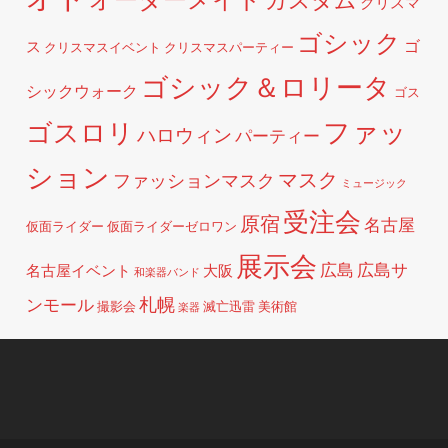
クリスマ
ゴシック
ゴ
ス
クリスマスイベント
クリスマスパーティー
ゴシック＆ロリータ
シックウォーク
ゴス
ファッ
ゴスロリ
ハロウィン
パーティー
ション
マスク
ファッションマスク
ミュージック
受注会
原宿
名古屋
仮面ライダー
仮面ライダーゼロワン
展示会
広島
広島サ
名古屋イベント
大阪
和楽器バンド
札幌
ンモール
撮影会
滅亡迅雷
美術館
楽器