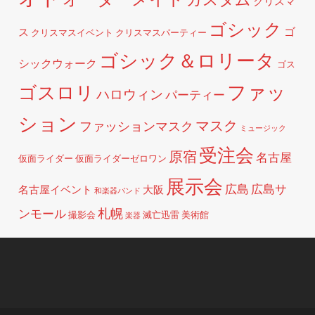
クリスマ
ゴシック
ゴ
ス
クリスマスイベント
クリスマスパーティー
ゴシック＆ロリータ
シックウォーク
ゴス
ファッ
ゴスロリ
ハロウィン
パーティー
ション
マスク
ファッションマスク
ミュージック
受注会
原宿
名古屋
仮面ライダー
仮面ライダーゼロワン
展示会
広島
広島サ
名古屋イベント
大阪
和楽器バンド
札幌
ンモール
撮影会
滅亡迅雷
美術館
楽器