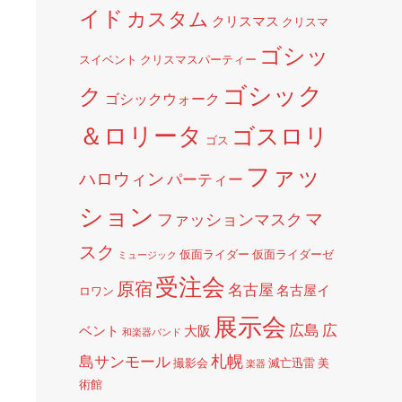
イド
カスタム
クリスマス
クリスマ
ゴシッ
スイベント
クリスマスパーティー
ゴシック
ク
ゴシックウォーク
＆ロリータ
ゴスロリ
ゴス
ファッ
ハロウィン
パーティー
ション
マ
ファッションマスク
スク
仮面ライダー
仮面ライダーゼ
ミュージック
受注会
原宿
名古屋
名古屋イ
ロワン
展示会
広島
広
ベント
大阪
和楽器バンド
札幌
島サンモール
撮影会
滅亡迅雷
美
楽器
術館