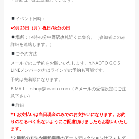
イベント日時：
●9
月
23
日（月）祝日/秋分の日
場所：14時40分中野駅改札近くに集合。（参加者にのみ
詳細を連絡します。）
ご予約方法
メールでのご予約をお願いいたします。h.NAOTO G.O.S
LINEメンバーの方はラインでの予約も可能です。
予約は先着順になります。
E-MAIL : rshop@hnaoto.com
（
※
メールの受信設定にご注
意下さい）
詳細
*1
お支払いは当日現金のみでのお支払いになります。お釣
りのなるべく出ないようにご配慮頂けましたらお願いいたし
ます。
*2
撮影の方法や撮影場所のアートデレクションはフォトグ