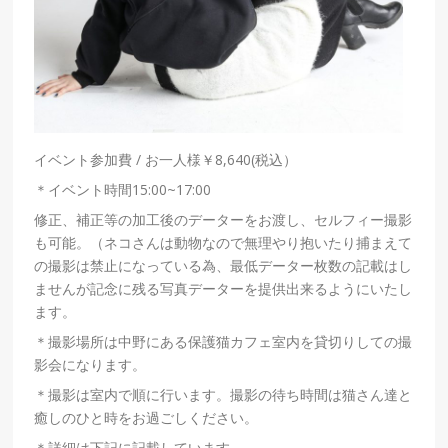
イベント参加費
/
お一人様￥
8,640(
税込）
＊イベント時間
15:00~17:00
修正、補正等の加工後のデーターをお渡し、セルフィー撮影
も可能。（ネコさんは動物なので無理やり抱いたり捕まえて
の撮影は禁止になっている為、最低データー枚数の記載はし
ませんが記念に残る写真データーを提供出来るようにいたし
ます。
＊撮影場所は中野にある
保護猫カフェ室内を貸切りしての撮
影会になります。
＊撮影は室内で順に行います。撮影の待ち時間は猫さん達と
癒しのひと時をお過ごしください。
＊詳細は下記に記載しています。