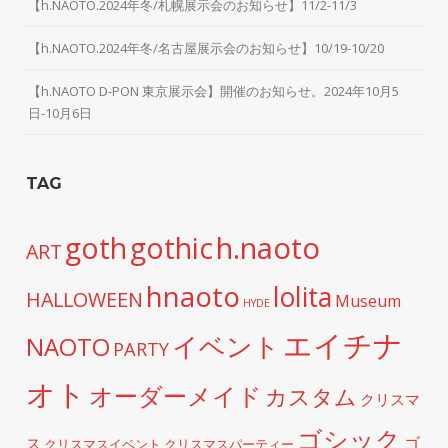
【h.NAOTO.2024年冬/札幌展示会のお知らせ】11/2-11/3
【h.NAOTO.2024年冬/名古屋展示会のお知らせ】10/19-10/20
【h.NAOTO D-PON 東京展示会】開催のお知らせ。2024年10月5
日-10月6日
TAG
h.naoto
goth
gothic
ART
hnaoto
lolita
HALLOWEEN
Museum
HYDE
エイチナ
イベント
NAOTO
PARTY
オト
オーダーメイド
カスタム
クリスマ
ゴシック
ゴ
ス
クリスマスイベント
クリスマスパーティー