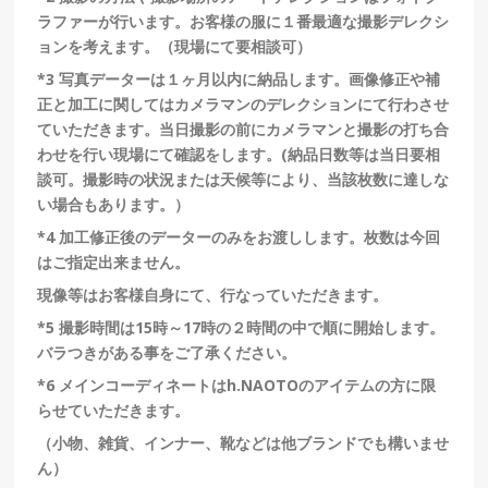
ラファーが行います。お客様の服に１番最適な撮影デレクシ
ョンを考えます。（現場にて要相談可）
*3
写真データーは１ヶ月以内に納品します。画像修正や補
正と加工に関してはカメラマンのデレクションにて行わさせ
ていただきます。当日撮影の前にカメラマンと撮影の打ち合
わせを行い現場にて確認をします。
(
納品日数等は当日要相
談可。撮影時の状況または天候等により、当該枚数に達しな
い場合もあります。）
*4
加工修正後のデーターのみをお渡しします。枚数は今回
はご指定出来ません。
現像等はお客様自身にて、行なっていただきます。
*5
撮影時間は
15
時～
17
時の２時間の中で順に開始します。
バラつきがある事をご了承ください。
*6
メインコーディネートは
h.NAOTO
のアイテムの方に限
らせていただきます。
（小物、雑貨、インナー、靴などは他ブランドでも構いませ
ん）