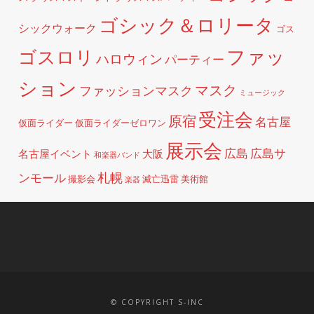
ゴシック＆ロリータ
シックウォーク
ゴス
ファッ
ゴスロリ
ハロウィン
パーティー
ション
マスク
ファッションマスク
ミュージック
受注会
原宿
名古屋
仮面ライダー
仮面ライダーゼロワン
展示会
広島
広島サ
名古屋イベント
大阪
和楽器バンド
札幌
ンモール
撮影会
滅亡迅雷
美術館
楽器
© COPYRIGHT S-INC