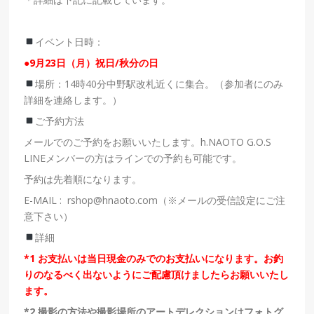
イベント日時：
●9
月
23
日（月）祝日/秋分の日
場所：14時40分中野駅改札近くに集合。（参加者にのみ
詳細を連絡します。）
ご予約方法
メールでのご予約をお願いいたします。h.NAOTO G.O.S
LINEメンバーの方はラインでの予約も可能です。
予約は先着順になります。
E-MAIL : rshop@hnaoto.com
（
※
メールの受信設定にご注
意下さい）
詳細
*1
お支払いは当日現金のみでのお支払いになります。お釣
りのなるべく出ないようにご配慮頂けましたらお願いいたし
ます。
*2
撮影の方法や撮影場所のアートデレクションはフォトグ