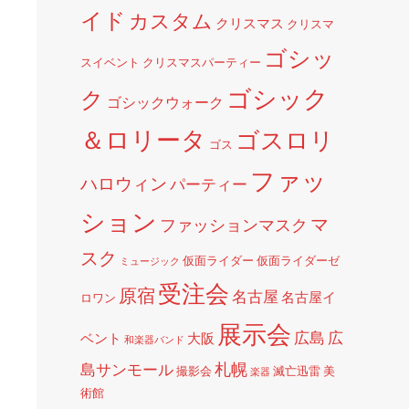
イド
カスタム
クリスマス
クリスマ
ゴシッ
スイベント
クリスマスパーティー
ゴシック
ク
ゴシックウォーク
＆ロリータ
ゴスロリ
ゴス
ファッ
ハロウィン
パーティー
ション
マ
ファッションマスク
スク
仮面ライダー
仮面ライダーゼ
ミュージック
受注会
原宿
名古屋
名古屋イ
ロワン
展示会
広島
広
ベント
大阪
和楽器バンド
札幌
島サンモール
撮影会
滅亡迅雷
美
楽器
術館