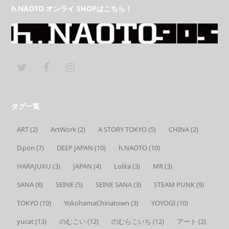
h.NAOTO オンライ SHOPはこちら！
Twitter
Facebook
Instagram
タグ一覧
ART
(2)
ArtWork
(2)
A STORY TOKYO
(5)
CHINA
(2)
D.pon
(7)
DEEP JAPAN
(10)
h.NAOTO
(10)
HARAJUKU
(3)
JAPAN
(4)
Lolita
(3)
MR
(3)
SANA
(8)
SEINE
(5)
SEINE SANA
(3)
STEAM PUNK
(9)
TOKYO
(10)
YokohamaChinatown
(3)
YOYOGI
(10)
yucat
(13)
のむこい
(12)
のむらこいち
(12)
アート
(2)