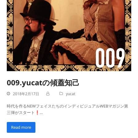
009.yucatの傾蓋知己
2018年2月17日
yucat
時代を作るNEWフェイスたちのインディビジュアルWEBマガジン第
三弾がスタート❗…
Read more