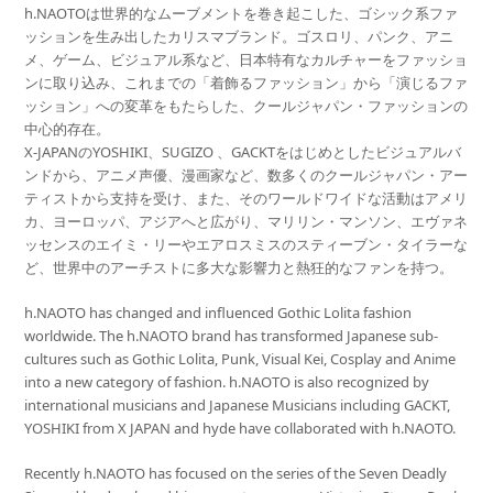
h.NAOTOは世界的なムーブメントを巻き起こした、ゴシック系ファ
ッションを生み出したカリスマブランド。ゴスロリ、パンク、アニ
メ、ゲーム、ビジュアル系など、日本特有なカルチャーをファッショ
ンに取り込み、これまでの「着飾るファッション」から「演じるファ
ッション」への変革をもたらした、クールジャパン・ファッションの
中心的存在。
X-JAPANのYOSHIKI、SUGIZO 、GACKTをはじめとしたビジュアルバ
ンドから、アニメ声優、漫画家など、数多くのクールジャパン・アー
ティストから支持を受け、また、そのワールドワイドな活動はアメリ
カ、ヨーロッパ、アジアへと広がり、マリリン・マンソン、エヴァネ
ッセンスのエイミ・リーやエアロスミスのスティーブン・タイラーな
ど、世界中のアーチストに多大な影響力と熱狂的なファンを持つ。
h.NAOTO has changed and influenced Gothic Lolita fashion
worldwide. The h.NAOTO brand has transformed Japanese sub-
cultures such as Gothic Lolita, Punk, Visual Kei, Cosplay and Anime
into a new category of fashion. h.NAOTO is also recognized by
international musicians and Japanese Musicians including GACKT,
YOSHIKI from X JAPAN and hyde have collaborated with h.NAOTO.
Recently h.NAOTO has focused on the series of the Seven Deadly