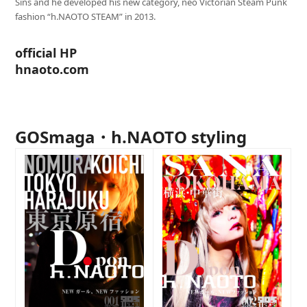
Sins and he developed his new category, neo Victorian Steam Punk
fashion “h.NAOTO STEAM” in 2013.
official HP
hnaoto.com
GOSmaga・h.NAOTO styling