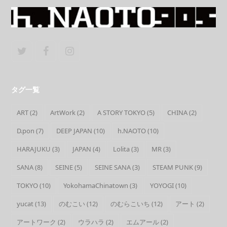
Twitter
Facebook
Instagram
タグ一覧
ART
(2)
ArtWork
(2)
A STORY TOKYO
(5)
CHINA
(2)
D.pon
(7)
DEEP JAPAN
(10)
h.NAOTO
(10)
HARAJUKU
(3)
JAPAN
(4)
Lolita
(3)
MR
(3)
SANA
(8)
SEINE
(5)
SEINE SANA
(3)
STEAM PUNK
(9)
TOKYO
(10)
YokohamaChinatown
(3)
YOYOGI
(10)
yucat
(13)
のむこい
(12)
のむらこいち
(12)
アート
(2)
アートワーク
(2)
ウラハラ
(2)
エムアール
(2)