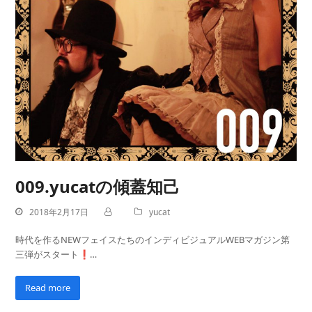
009.yucatの傾蓋知己
2018年2月17日
yucat
時代を作るNEWフェイスたちのインディビジュアルWEBマガジン第
三弾がスタート❗…
Read more