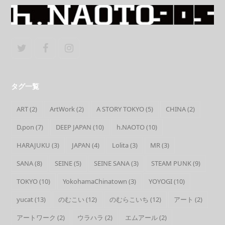
Twitter
Facebook
Instagram
タグ一覧
ART
(2)
ArtWork
(2)
A STORY TOKYO
(5)
CHINA
(2)
D.pon
(7)
DEEP JAPAN
(10)
h.NAOTO
(10)
HARAJUKU
(3)
JAPAN
(4)
Lolita
(3)
MR
(3)
SANA
(8)
SEINE
(5)
SEINE SANA
(3)
STEAM PUNK
(9)
TOKYO
(10)
YokohamaChinatown
(3)
YOYOGI
(10)
yucat
(13)
のむこい
(12)
のむらこいち
(12)
アート
(2)
アートワーク
(2)
ウラハラ
(2)
エムアール
(2)