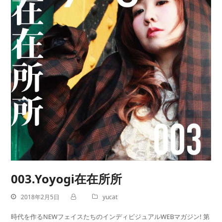
003.Yoyogi在在所所
2018年2月5日
yucat
時代を作るNEWフェイスたちのインディビジュアルWEBマガジン! 第