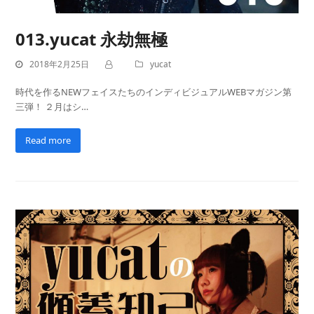
013.yucat 永劫無極
2018年2月25日
yucat
時代を作るNEWフェイスたちのインディビジュアルWEBマガジン第
三弾！ ２月はシ…
Read more