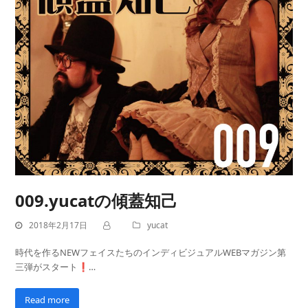
009.yucatの傾蓋知己
2018年2月17日
yucat
時代を作るNEWフェイスたちのインディビジュアルWEBマガジン第
三弾がスタート❗…
Read more