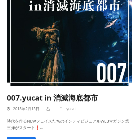
007.yucat in 消滅海底都市
2018年2月13日
yucat
時代を作るNEWフェイスたちのインディビジュアルWEBマガジン第
三弾がスタート❗…