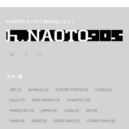
h.NAOTO オンライ SHOPはこちら！
Twitter
Facebook
Instagram
タグ一覧
ART
(2)
ArtWork
(2)
A STORY TOKYO
(5)
CHINA
(2)
D.pon
(7)
DEEP JAPAN
(10)
h.NAOTO
(10)
HARAJUKU
(3)
JAPAN
(4)
Lolita
(3)
MR
(3)
SANA
(8)
SEINE
(5)
SEINE SANA
(3)
STEAM PUNK
(9)