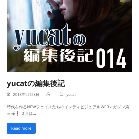
yucatの編集後記
2018年2月28日
yucat
時代を作るNEWフェイスたちのインディビジュアルWEBマガジン第
三弾❗️ ２月は…
Read more