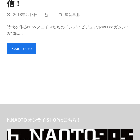
信！
2018年2月8日
星音早那
時代を作るNEWフェイスたちのインディビデュアルWEBマガジン！
2/10(sa…
Read more
h.NAOTO オンライ SHOPはこちら！