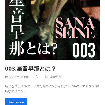
003.星音早那とは？
2018年1月19日
星音早那
時代を作るNEWフェイスたちのインディビデュアルWEBマガジン! 独
特なオリエン…
Read more