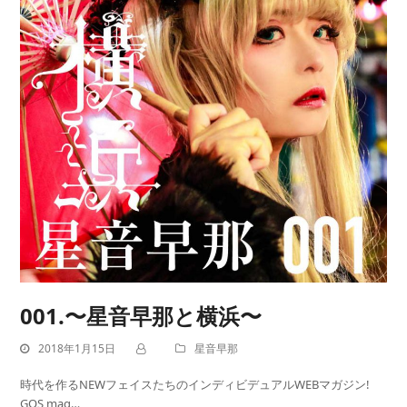
001.〜星音早那と横浜〜
2018年1月15日
星音早那
時代を作るNEWフェイスたちのインディビデュアルWEBマガジン!
GOS mag…