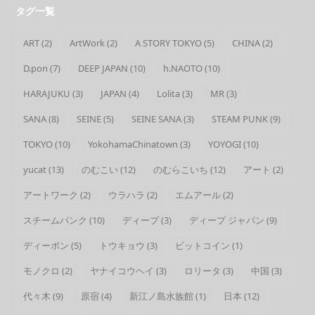
タグ一覧
ART
(2)
ArtWork
(2)
A STORY TOKYO
(5)
CHINA
(2)
D.pon
(7)
DEEP JAPAN
(10)
h.NAOTO
(10)
HARAJUKU
(3)
JAPAN
(4)
Lolita
(3)
MR
(3)
SANA
(8)
SEINE
(5)
SEINE SANA
(3)
STEAM PUNK
(9)
TOKYO
(10)
YokohamaChinatown
(3)
YOYOGI
(10)
yucat
(13)
のむこい
(12)
のむらこいち
(12)
アート
(2)
アートワーク
(2)
ウラハラ
(2)
エムアール
(2)
スチームパンク
(10)
ディープ
(3)
ディープ ジャパン
(9)
ディーポン
(5)
トウキョウ
(3)
ビットコイン
(1)
モノクロ
(2)
ヤナイコウヘイ
(3)
ロリータ
(3)
中国
(3)
代々木
(9)
原宿
(4)
新江ノ島水族館
(1)
日本
(12)