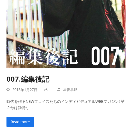
007.編集後記
2018年1月27日
星音早那
時代を作るNEWフェイスたちのインディビデュアルWEBマガジン! 第
２号は独特な…
Read more