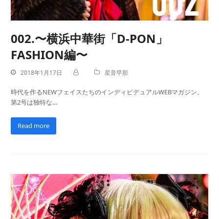
002.〜横浜中華街「D-PON」
FASHION編〜
2018年1月17日
星音早那
時代を作るNEWフェイスたちのインディビデュアルWEBマガジン。
第2号は独特な…
Read more