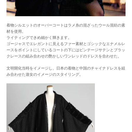
着物シルエットのオーバーコートはラメ糸の混ざったウール混紡の素
材を使用。
ライティングできめ細かく輝きます。
ゴージャスでエレガントに見えるファー素材とゴシックなエナメルレ
ースをポイントにしているコートの下にはビンテージサテンとブラッ
クレースの組み合わせの艶かしいワンレッドのドレスを合わせた。
文明開化当時をイメージし、日本の着物と中国のチャイナドレスを組
み合わせた遊女のイメージのスタイリング。