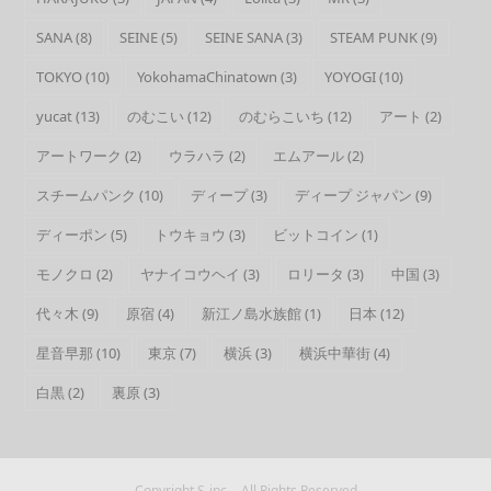
SANA
(8)
SEINE
(5)
SEINE SANA
(3)
STEAM PUNK
(9)
TOKYO
(10)
YokohamaChinatown
(3)
YOYOGI
(10)
yucat
(13)
のむこい
(12)
のむらこいち
(12)
アート
(2)
アートワーク
(2)
ウラハラ
(2)
エムアール
(2)
スチームパンク
(10)
ディープ
(3)
ディープ ジャパン
(9)
ディーポン
(5)
トウキョウ
(3)
ビットコイン
(1)
モノクロ
(2)
ヤナイコウヘイ
(3)
ロリータ
(3)
中国
(3)
代々木
(9)
原宿
(4)
新江ノ島水族館
(1)
日本
(12)
星音早那
(10)
東京
(7)
横浜
(3)
横浜中華街
(4)
白黒
(2)
裏原
(3)
Copyright
S-inc.
- All Rights Reserved