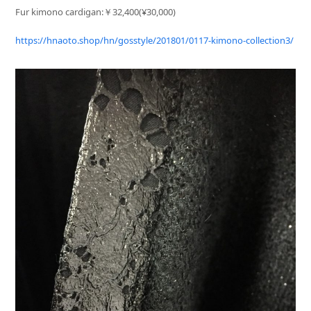
Fur kimono cardigan:￥32,400(¥30,000)
https://hnaoto.shop/hn/gosstyle/201801/0117-kimono-collection3/