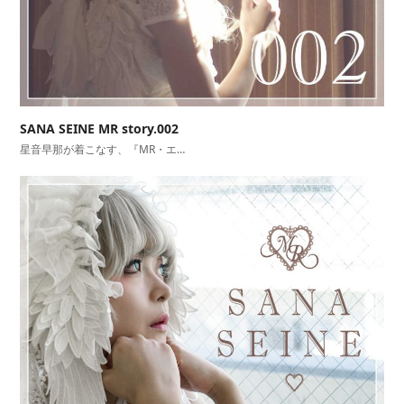
SANA SEINE MR story.002
星音早那が着こなす、『MR・エ…