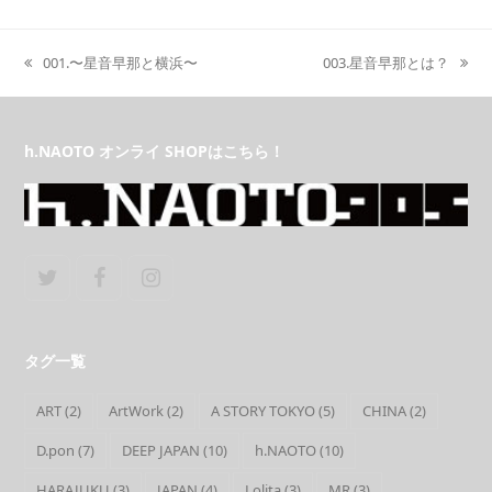
001.〜星音早那と横浜〜
003.星音早那とは？
previous
next
post:
post:
h.NAOTO オンライ SHOPはこちら！
Twitter
Facebook
Instagram
タグ一覧
ART
(2)
ArtWork
(2)
A STORY TOKYO
(5)
CHINA
(2)
D.pon
(7)
DEEP JAPAN
(10)
h.NAOTO
(10)
HARAJUKU
(3)
JAPAN
(4)
Lolita
(3)
MR
(3)