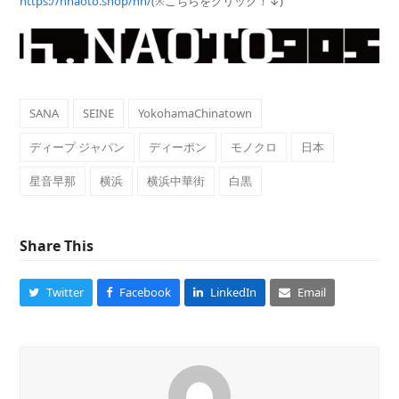
https://hnaoto.shop/hn/
(※こちらをクリック！↓)
SANA
SEINE
YokohamaChinatown
ディープ ジャパン
ディーポン
モノクロ
日本
星音早那
横浜
横浜中華街
白黒
Share This
Twitter
Facebook
LinkedIn
Email