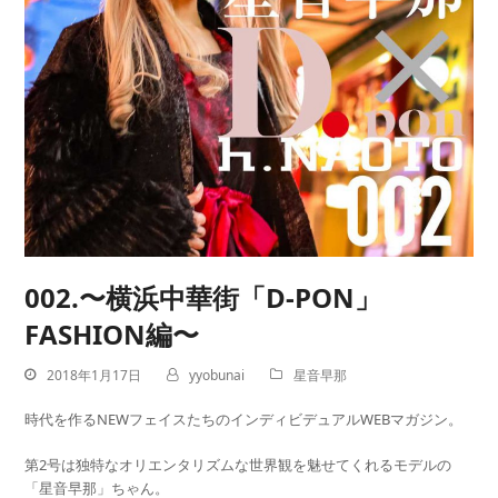
002.〜横浜中華街「D-PON」
FASHION編〜
2018年1月17日
yyobunai
星音早那
時代を作るNEWフェイスたちの
インディビデュアル
WEBマガジン。
第2号は独特なオリエンタリズムな世界観を魅せてくれるモデルの
「星音早那」ちゃん。