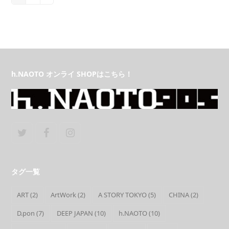
h.NAOTO オンライ SHOPはこちら！
Twitter
Facebook
Instagram
タグ一覧
ART
(2)
ArtWork
(2)
A STORY TOKYO
(5)
CHINA
(2)
D.pon
(7)
DEEP JAPAN
(10)
h.NAOTO
(10)