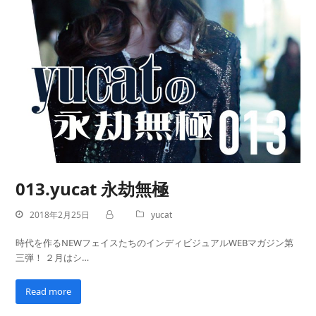
013.yucat 永劫無極
2018年2月25日
yucat
時代を作るNEWフェイスたちのインディビジュアルWEBマガジン第
三弾！ ２月はシ…
Read more