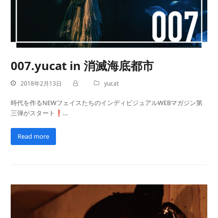
007.yucat in 消滅海底都市
2018年2月13日
yucat
時代を作るNEWフェイスたちのインディビジュアルWEBマガジン第
三弾がスタート❗…
Read more