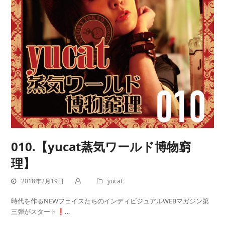
010.【yucat蒸気ワールド博物窮
理】
2018年2月19日
yucat
時代を作るNEWフェイスたちのインディビジュアルWEBマガジン第
三弾がスタート❗…