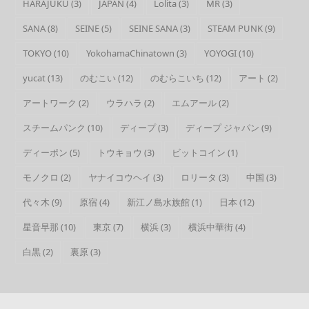
HARAJUKU
(3)
JAPAN
(4)
Lolita
(3)
MR
(3)
SANA
(8)
SEINE
(5)
SEINE SANA
(3)
STEAM PUNK
(9)
TOKYO
(10)
YokohamaChinatown
(3)
YOYOGI
(10)
yucat
(13)
のむこい
(12)
のむらこいち
(12)
アート
(2)
アートワーク
(2)
ウラハラ
(2)
エムアール
(2)
スチームパンク
(10)
ディープ
(3)
ディープ ジャパン
(9)
ディーポン
(5)
トウキョウ
(3)
ビットコイン
(1)
モノクロ
(2)
ヤナイコウヘイ
(3)
ロリータ
(3)
中国
(3)
代々木
(9)
原宿
(4)
新江ノ島水族館
(1)
日本
(12)
星音早那
(10)
東京
(7)
横浜
(3)
横浜中華街
(4)
白黒
(2)
裏原
(3)