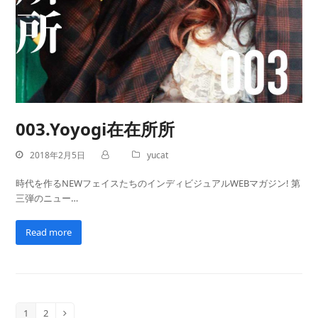
003.Yoyogi在在所所
2018年2月5日
yucat
時代を作るNEWフェイスたちのインディビジュアルWEBマガジン! 第
三弾のニュー…
Read more
1
2
Page
Page
Next