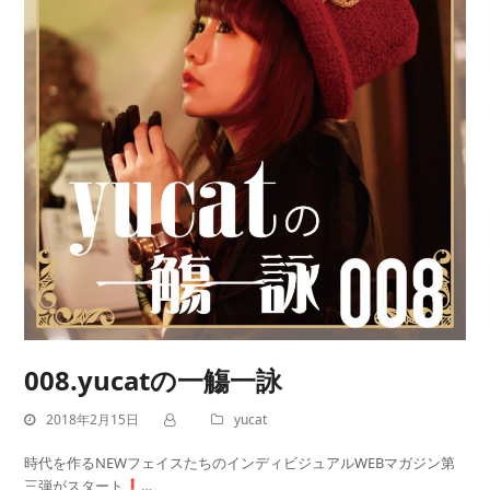
008.yucatの一觴一詠
2018年2月15日
yucat
時代を作るNEWフェイスたちのインディビジュアルWEBマガジン第
三弾がスタート❗…