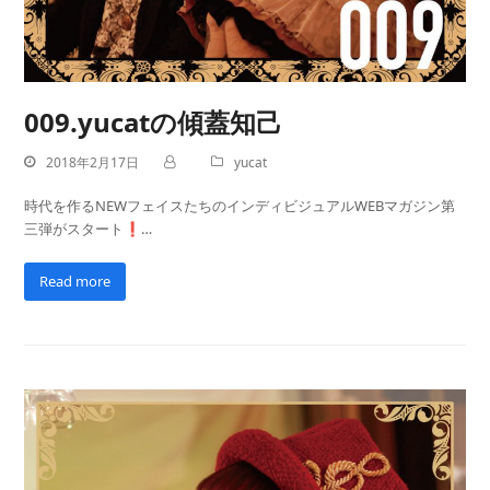
009.yucatの傾蓋知己
2018年2月17日
yucat
時代を作るNEWフェイスたちのインディビジュアルWEBマガジン第
三弾がスタート❗…
Read more