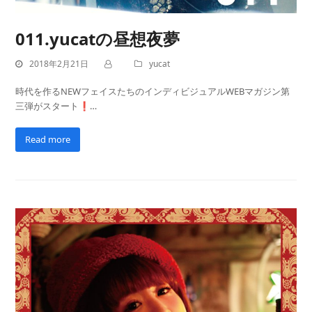
011.yucatの昼想夜夢
2018年2月21日
yucat
時代を作るNEWフェイスたちのインディビジュアルWEBマガジン第
三弾がスタート❗…
Read more