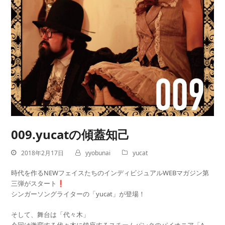
009.yucatの傾蓋知己
2018年2月17日
yyobunai
yucat
時代を作るNEWフェイスたちのインディビジュアルWEBマガジン第
三弾がスタート❗️
シンガーソングライターの「yucat」が登場！
そして、舞台は「代々木」
今回は激変する代々木に鎮座するスチームパンクのパイオニア「A