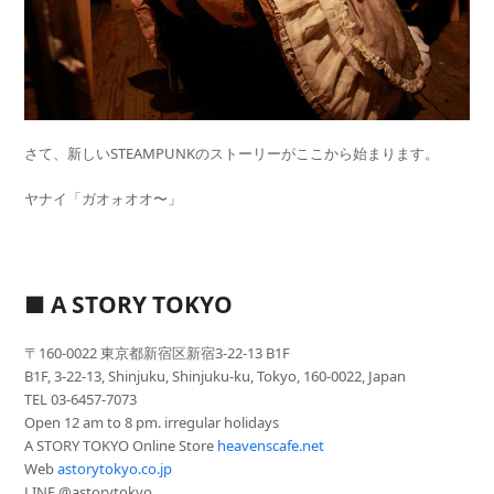
さて、新しいSTEAMPUNKのストーリーがここから始まります。
ヤナイ「ガオォオオ〜」
■ A STORY TOKYO
〒160-0022 東京都新宿区新宿3-22-13 B1F
B1F, 3-22-13, Shinjuku, Shinjuku-ku, Tokyo, 160-0022, Japan
TEL 03-6457-7073
Open 12 am to 8 pm. irregular holidays
A STORY TOKYO Online Store
heavenscafe.net
Web
astorytokyo.co.jp
LINE @astorytokyo