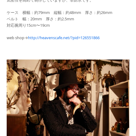
気密性を高めて制作していますが、非防水です。
ケース 横幅：約79mm 縦幅：約48mm 厚さ：約26mm
ベルト 幅：20mm 厚さ：約2.5mm
対応腕周り15cm〜19cm
web shop→
http://heavenscafe.net/?
pid=126551866