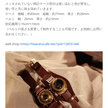
メッキされていない時計ケース部分は使い込むと色が変化し、
使い手と共に味を深めていきます。
ケース 横幅：約45mm 縦幅：約77mm 厚さ：約26mm
ベルト 幅：20mm 厚さ：約2.5mm
対応腕周り15cm〜19cm
（ベルトの長さを変更して制作することも可能です。
お気軽にお問い
合わせください。）
web shop→
http://heavenscafe.net/?
pid=126551440