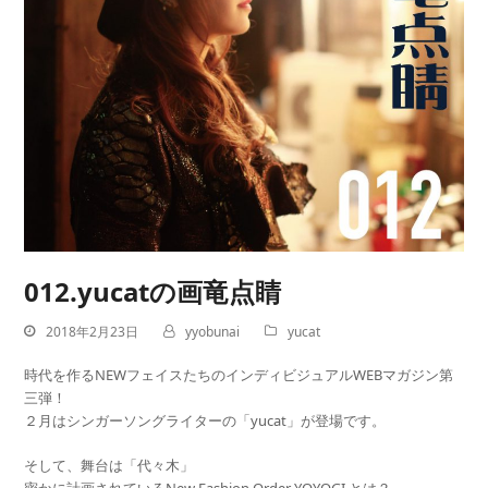
012.yucatの画竜点睛
2018年2月23日
yyobunai
yucat
時代を作るNEWフェイスたちのインディビジュアルWEBマガジン第
三弾！
２月はシンガーソングライターの「yucat」が登場です。
そして、舞台は「代々木」
密かに計画されているNew Fashion Order YOYOGI とは？