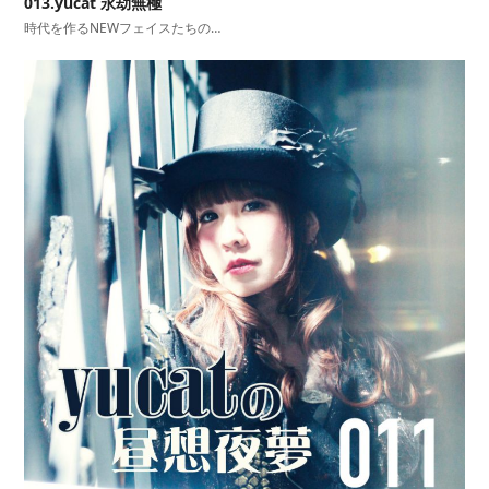
013.yucat 永劫無極
時代を作るNEWフェイスたちの…