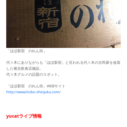
「ほぼ新宿 のれん街」
代々木にありながらも「ほぼ新宿」と言われる代々木の古民家を改装
した複合飲食店施設。
代々木グルメの話題のスポット。
「ほぼ新宿 のれん街」WEBサイト
http://www.hobo-shinjuku.com/
yucatライブ情報