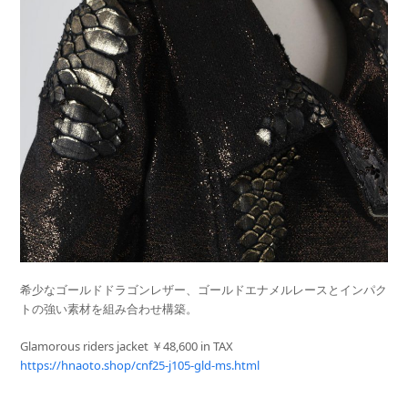
希少なゴールドドラゴンレザー、ゴールドエナメルレースとインパク
トの強い素材を組み合わせ構築。
Glamorous riders jacket ￥48,600 in TAX
https://hnaoto.shop/cnf25-j105-gld-ms.html