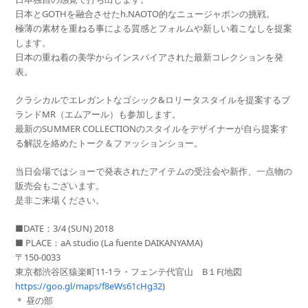
日本とGOTHを融合させたh.NAOTO的なニュージャポンの挑戦。
極薄の素材を重ねる事による質感とフォルムや新しい着こなしを提案
します。
日本の重ね着の美学からインスパイアされた最新コレクションを発
表。
クラシカルでエレガントなゴシック&ロリータスタイルを提案するブ
ランドMR（エムアール）も参加します。
最新のSUMMER COLLECTIONのスタイルをデザイナーが自ら提案す
る解説を絡めたトーク＆ファッションショー。
当日会場ではショーで発表されたアイテムの受注会や新作、一点物の
販売会もございます。
是非ご来場ください。
■DATE：3/4 (SUN) 2018
■ PLACE：aA studio (La fuente DAIKANYAMA)
〒150-0033
東京都渋谷区猿楽町11-1ラ・フェンテ代官山 B１F(地図
https://goo.gl/maps/f8eWs61cHg32
)
＊ 昼の部