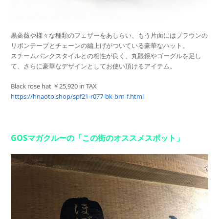
黒薔薇や様々な種類のフェザーをあしらい、もう片面にはブラウンの
リボンテープとチェーンの編上げがついている豪華なハット。
スチームパンクスタイルとの相性が良く、丸眼鏡やゴーグルを足し
て、さらに豪華なデザインとしてお使い頂けるアイテム。
Black rose hat ￥25,920 in TAX
https://hnaoto.shop/spf21-r077-bk-brn-f.html
GOSマガクルーの「この街のオススメスポット」