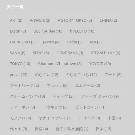
タグ一覧
ART
(2)
ArtWork
(2)
A STORY TOKYO
(5)
CHINA
(2)
D.pon
(7)
DEEP JAPAN
(10)
h.NAOTO
(10)
HARAJUKU
(3)
JAPAN
(4)
Lolita
(3)
MR
(3)
SANA
(8)
SEINE
(5)
SEINE SANA
(3)
STEAM PUNK
(9)
TOKYO
(10)
YokohamaChinatown
(3)
YOYOGI
(10)
yucat
(13)
のむこい
(12)
のむらこいち
(12)
アート
(2)
アートワーク
(2)
ウラハラ
(2)
エムアール
(2)
スチームパンク
(10)
ディープ
(3)
ディープ ジャパン
(9)
ディーポン
(5)
トウキョウ
(3)
ビットコイン
(1)
モノクロ
(2)
ヤナイコウヘイ
(3)
ロリータ
(3)
中国
(3)
代々木
(9)
原宿
(4)
新江ノ島水族館
(1)
日本
(12)