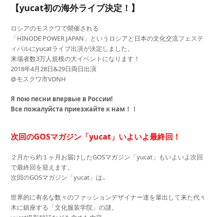
【yucat初の海外ライブ決定！】
ロシアのモスクワで開催される
「HINODE POWER JAPAN」というロシアと日本の文化交流フェステ
ィバルにyucatライブ出演が決定しました。
来場者数3万人規模の大イベントになります！
2018年4月28日&29日両日出演
@モスクワ市VDNH
Я пою песни впервые в России!
Все пожалуйста приезжайте к нам！！
次回のGOSマガジン「yucat」いよいよ最終回！
２月から約１ヶ月お届けしたGOSマガジン「yucat」もいよいよ次回
で最終回を迎えます。
次回のGOSマガジン「yucat」は..
世界的に有名な数々のファッションデザイナー達を輩出して来た代々
木に鎮座する「文化服装学院」の謎。