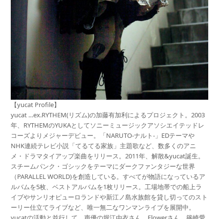
【yucat Profile】
yucat …ex.RYTHEM(リズム)の加藤有加利によるプロジェクト。2003
年、RYTHEMのYUKAとしてソニーミュージックアソシエイテッドレ
コーズよりメジャーデビュー。「NARUTO-ナルト-」EDテーマや
NHK連続テレビ小説「てるてる家族」主題歌など、数多くのアニ
メ・ドラマタイアップ楽曲をリリース。2011年、解散&yucat誕生。
スチームパンク・ゴシックをテーマにダークファンタジーな世界
（PARALLEL WORLD)を創造している。すべてが物語になっているア
ルバムを5枚、ベストアルバムを1枚リリース。工場地帯での船上ラ
イブやサンリオピューロランドや新江ノ島水族館を貸し切ってのスト
ーリー仕立てライブなど、唯一無二なワンマンライブを展開中。
yucatの活動と並行して、声優の堀江由衣さん、Flowerさん、篠崎愛