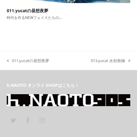
011.yucatの昼想夜夢
時代を作るNEWフェイスたちの…
011.yucatの昼想夜夢
013.yucat 永劫無極
previous
next
post:
post:
h.NAOTO オンライ SHOPはこちら！
Twitter
Facebook
Instagram