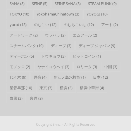
SANA
(8)
SEINE
(5)
SEINE SANA
(3)
STEAM PUNK
(9)
TOKYO
(10)
YokohamaChinatown
(3)
YOYOGI
(10)
yucat
(13)
のむこい
(12)
のむらこいち
(12)
アート
(2)
アートワーク
(2)
ウラハラ
(2)
エムアール
(2)
スチームパンク
(10)
ディープ
(3)
ディープ ジャパン
(9)
ディーポン
(5)
トウキョウ
(3)
ビットコイン
(1)
モノクロ
(2)
ヤナイコウヘイ
(3)
ロリータ
(3)
中国
(3)
代々木
(9)
原宿
(4)
新江ノ島水族館
(1)
日本
(12)
星音早那
(10)
東京
(7)
横浜
(3)
横浜中華街
(4)
白黒
(2)
裏原
(3)
Copyright
S-inc.
- All Rights Reserved