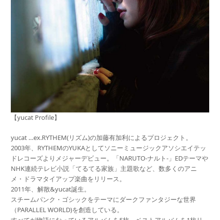
【yucat Profile】
yucat …ex.RYTHEM(リズム)の加藤有加利によるプロジェクト。
2003年、RYTHEMのYUKAとしてソニーミュージックアソシエイテッ
ドレコーズよりメジャーデビュー。「NARUTO-ナルト-」EDテーマや
NHK連続テレビ小説「てるてる家族」主題歌など、数多くのアニ
メ・ドラマタイアップ楽曲をリリース。
2011年、解散&yucat誕生。
スチームパンク・ゴシックをテーマにダークファンタジーな世界
（PARALLEL WORLD)を創造している。