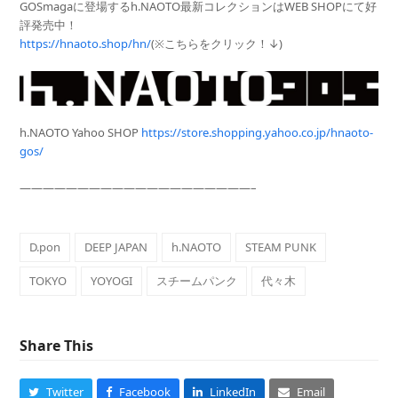
GOSmagaに登場するh.NAOTO最新コレクションはWEB SHOPにて好
評発売中！
https://hnaoto.shop/hn/
(※こちらをクリック！↓)
h.NAOTO Yahoo SHOP
https://store.shopping.yahoo.co.jp/hnaoto-
gos/
————————————————————–
D.pon
DEEP JAPAN
h.NAOTO
STEAM PUNK
TOKYO
YOYOGI
スチームパンク
代々木
Share This
Twitter
Facebook
LinkedIn
Email