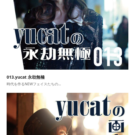
013.yucat 永劫無極
時代を作るNEWフェイスたちの…