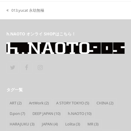
013.yucat 永劫無極
previous
post:
h.NAOTO オンライ SHOPはこちら！
Twitter
Facebook
Instagram
タグ一覧
ART
(2)
ArtWork
(2)
A STORY TOKYO
(5)
CHINA
(2)
D.pon
(7)
DEEP JAPAN
(10)
h.NAOTO
(10)
HARAJUKU
(3)
JAPAN
(4)
Lolita
(3)
MR
(3)