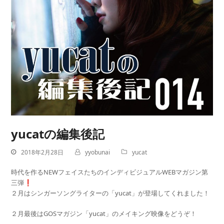
yucatの編集後記
2018年2月28日
yyobunai
yucat
時代を作るNEWフェイスたちのインディビジュアルWEBマガジン第
三弾❗️
２月はシンガーソングライターの「yucat」が登場してくれました！
２月最後はGOSマガジン「yucat」のメイキング映像をどうぞ！