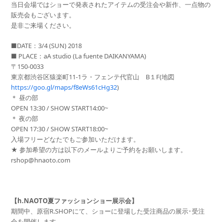
当日会場ではショーで発表されたアイテムの受注会や新作、一点物の
販売会もございます。
是非ご来場ください。
■DATE：3/4 (SUN) 2018
■ PLACE：aA studio (La fuente DAIKANYAMA)
〒150-0033
東京都渋谷区猿楽町11-1ラ・フェンテ代官山 B１F(地図
https://goo.gl/maps/f8eWs61cHg32
)
＊ 昼の部
OPEN 13:30 / SHOW START14:00~
＊ 夜の部
OPEN 17:30 / SHOW START18:00~
入場フリーどなたでもご参加いただけます。
★ 参加希望の方は以下のメールよりご予約をお願いします。
rshop@hnaoto.com
【h.NAOTO夏ファッションショー展示会】
期間中、原宿R.SHOPにて、ショーに登場した受注商品の展示･受注
会を開催します。