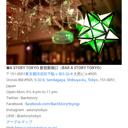
■A STORY TOKYO 新宿新南口（BAR A STORY TOKYO）
〒151-0051
東京都渋谷区千駄ヶ谷5-32-6
大西ビル
#505
Oonisi Bld.#505, 5-
32-6, Sendagaya, Shibuya-ku, Tokyo
, 151-0051,
Japan
Open Mon.-Fri. 6 pm to 11 pm.
Twitter : BarAstory
Facebook :
facebook.com/BarAStoryYoyogi
Instagram : astorytokyo
LINE : @astorytokyo
グーグルマップ
Web
http://astorytokyo.co.jp/