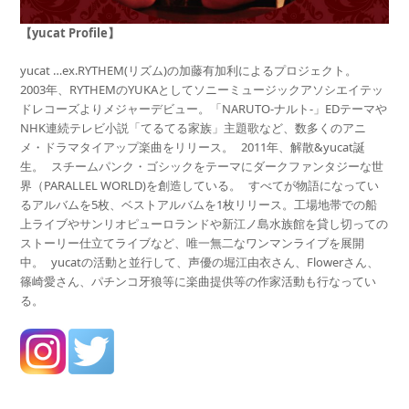
【yucat Profile】
yucat …ex.RYTHEM(リズム)の加藤有加利によるプロジェクト。
2003年、RYTHEMのYUKAとしてソニーミュージックアソシエイテッ
ドレコーズよりメジャーデビュー。「NARUTO-ナルト-」EDテーマや
NHK連続テレビ小説「てるてる家族」主題歌など、数多くのアニ
メ・ドラマタイアップ楽曲をリリース。 2011年、解散&yucat誕
生。 スチームパンク・ゴシックをテーマにダークファンタジーな世
界（PARALLEL WORLD)を創造している。 すべてが物語になってい
るアルバムを5枚、ベストアルバムを1枚リリース。工場地帯での船
上ライブやサンリオピューロランドや新江ノ島水族館を貸し切っての
ストーリー仕立てライブなど、唯一無二なワンマンライブを展開
中。 yucatの活動と並行して、声優の堀江由衣さん、Flowerさん、
篠崎愛さん、パチンコ牙狼等に楽曲提供等の作家活動も行なってい
る。