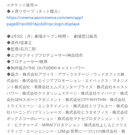
≪チケット販売≫
◆ｅ席リザーブ（ネット購入）
https://cinema.aeoncinema.com/wm/app?
pageID=pc0001&JobID=pc.login.display4
◆2月5日（月）劇場オープン時間～ 劇場窓口販売
◆原作/堤泰之
◆監督/石川二郎
◆エグゼクティブプロデューサー/神品信市
◆プロデューサー/牧厚
◆制作協力/THE OUTSIDER•キャストパワー
◆協力・株式会社アヴィラ・アヴィラステージ・ウッドオフィス株
式会社・株式会社エイジアプロモーション・エイベックス・マネジメ
ント株式会社・有限会社エムズエンタープライズ・株式会社キャスト
パワー・株式会社ケイダッシュステージ・株式会社ケイパーク・株式
会社GENスポーツマネジメント・株式会社CITY RHYTHM・株式会社
トライストーン・エンタテイメント・株式会社トリプルエー・株式会
社バーニングパブリッシャーズ・株式会社ヒラタオフィス・株式会社
ボックスコーポレーション・株式会社マナセプロダクション・ミラ
イ・ピクチャーズ・MIRAIプロダクション・株式会社よしもとクリエ
イティブ・エージェンシー・LZM.jp 世界に一つだけの株式会社・株