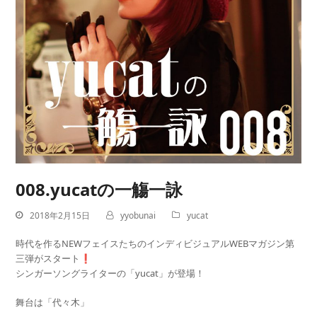
008.yucatの一觴一詠
2018年2月15日
yyobunai
yucat
時代を作るNEWフェイスたちのインディビジュアルWEBマガジン第
三弾がスタート❗️
シンガーソングライターの「yucat」が登場！
舞台は「代々木」