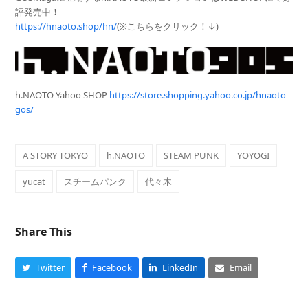
評発売中！
https://hnaoto.shop/hn/
(※こちらをクリック！↓)
h.NAOTO Yahoo SHOP
https://store.shopping.yahoo.co.jp/hnaoto-
gos/
A STORY TOKYO
h.NAOTO
STEAM PUNK
YOYOGI
yucat
スチームパンク
代々木
Share This
Twitter
Facebook
LinkedIn
Email