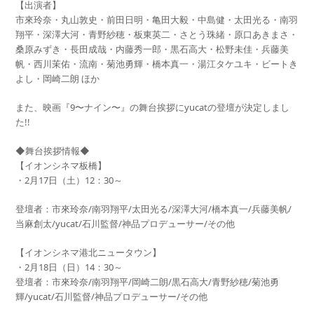
【出演者】
市來玲奈・丸山敦史・前田日明・亀田大毅・中島健・太田光る・南羽
翔平・深澤大河・青野紗穂・板東英二・さとう珠緒・原口あきまさ・
桑原みずき・長田成哉・内藤秀一郎・黒石高大・松野未佳・兵藤美
帆・西川茉佑・流南・菊池勇輝・橋本真一・湯江タケユキ・ビートき
よし・岡崎二朗 ほか
また、映画『9〜ナイン〜』の舞台挨拶にyucatの登壇が決定しまし
た!!
◆舞台挨拶情報◆
【イオンシネマ板橋】
・2月17日（土）12：30～
登壇者：市來玲奈/南羽翔平/太田光る/深澤大河/橋本真一/兵藤美帆/
当麻創太/yucat/石川監督/神品プロデューサー/その他
【イオンシネマ港北ニュータウン】
・2月18日（日）14：30～
登壇者：市來玲奈/南羽翔平/岡崎二朗/黒石高大/青野紗穂/菊池勇
輝/yucat/石川監督/神品プロデューサー/その他