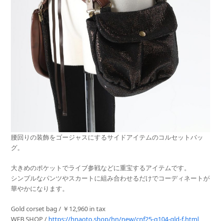
腰回りの装飾をゴージャスにするサイドアイテムのコルセットバッ
グ。
大きめのポケットでライブ参戦などに重宝するアイテムです。
シンプルなパンツやスカートに組み合わせるだけでコーディネートが
華やかになります。
Gold corset bag / ￥12,960 in tax
WEB SHOP /
https://hnaoto.shop/hn/new/cnf25-g104-gld-f.html