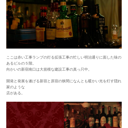
ここは赤い工事ランプの灯る拡張工事の忙しい明治通りに面した味の
あるビルの５階。
向かいの新宿南口は大規模な建設工事の真っ只中。
開発と発展を遂げる新宿と原宿の狭間になんとも暖かい光を灯す隠れ
家のような
店がある。