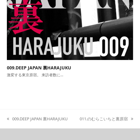
009.DEEP JAPAN 裏HARAJUKU
激変する東京原宿。 来訪者数に…
009.DEEP JAPAN 裏HARAJUKU
011.のむらこいちと裏原宿
previous
next
post:
post: