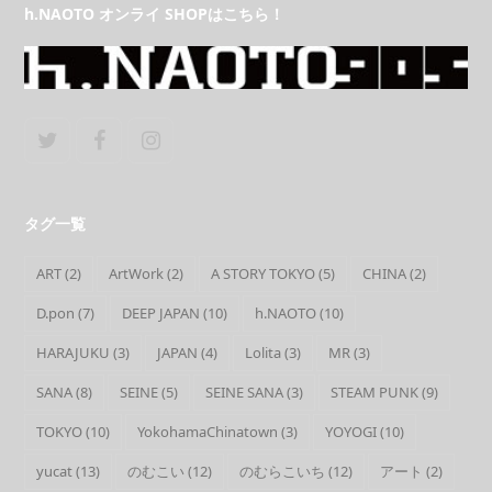
h.NAOTO オンライ SHOPはこちら！
Twitter
Facebook
Instagram
タグ一覧
ART
(2)
ArtWork
(2)
A STORY TOKYO
(5)
CHINA
(2)
D.pon
(7)
DEEP JAPAN
(10)
h.NAOTO
(10)
HARAJUKU
(3)
JAPAN
(4)
Lolita
(3)
MR
(3)
SANA
(8)
SEINE
(5)
SEINE SANA
(3)
STEAM PUNK
(9)
TOKYO
(10)
YokohamaChinatown
(3)
YOYOGI
(10)
yucat
(13)
のむこい
(12)
のむらこいち
(12)
アート
(2)