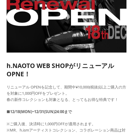
h.NAOTO WEB SHOPがリニューアル
OPNE！
リニューアル OPENを記念して、期間中¥10,000(税抜)以上ご購入の方
を対象に1,000円OFFをプレゼント。
春の新作コレクションも対象となる、とってもお得な特典です！
■12/18(MON)~12/31(SUN)24:00まで
※ご購入後、決済時に1,000円OFFが適用されます。
※MR、h.ismアーティストコレクション、コラボレーション商品は対