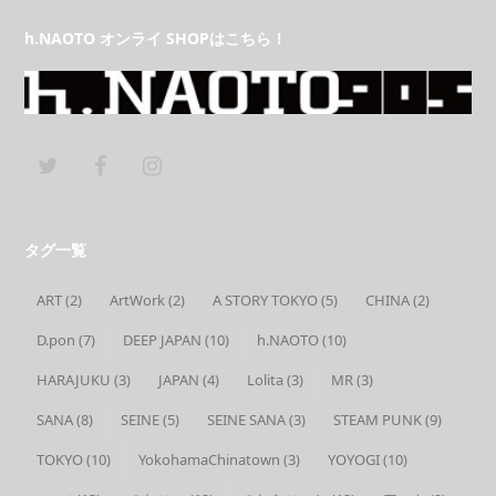
h.NAOTO オンライ SHOPはこちら！
Twitter
Facebook
Instagram
タグ一覧
ART
(2)
ArtWork
(2)
A STORY TOKYO
(5)
CHINA
(2)
D.pon
(7)
DEEP JAPAN
(10)
h.NAOTO
(10)
HARAJUKU
(3)
JAPAN
(4)
Lolita
(3)
MR
(3)
SANA
(8)
SEINE
(5)
SEINE SANA
(3)
STEAM PUNK
(9)
TOKYO
(10)
YokohamaChinatown
(3)
YOYOGI
(10)