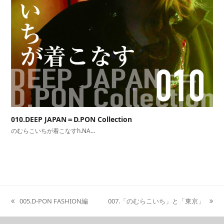
010.DEEP JAPAN＝D.PON Collection
のむらこいちが着こなすh.NA…
005.D-PON FASHION編
007.「のむらこいち」と「東京」
previous
next
post:
post: