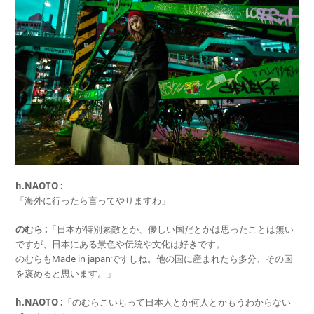
h.NAOTO :
「海外に行ったら言ってやりますわ」
のむら :
「日本が特別素敵とか、優しい国だとかは思ったことは無い
ですが、日本にある景色や伝統や文化は好きです。
のむらもMade in japanですしね。他の国に産まれたら多分、その国
を褒めると思います。」
h.NAOTO :
「のむらこいちって日本人とか何人とかもうわからない