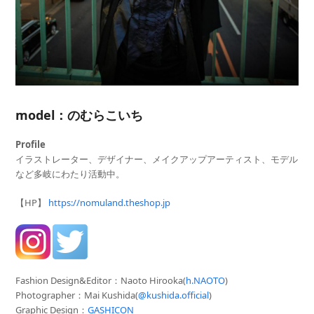
model：のむらこいち
Profile
イラストレーター、デザイナー、メイクアップアーティスト、モデル
など多岐にわたり活動中。
【HP】
https://nomuland.theshop.jp
Fashion Design&Editor：Naoto Hirooka(
h.NAOTO
)
Photographer
：Mai Kushida(
@kushida.official
)
Graphic Design：
GASHICON