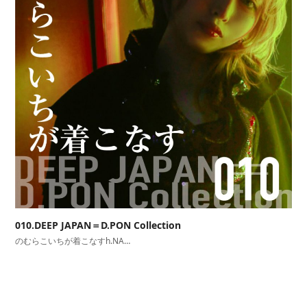
010.DEEP JAPAN＝D.PON Collection
のむらこいちが着こなすh.NA…