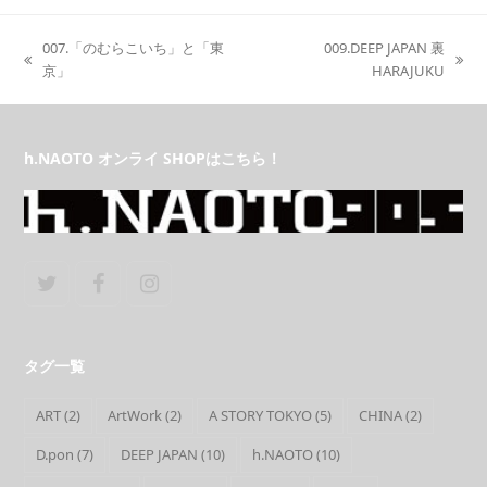
007.「のむらこいち」と「東
009.DEEP JAPAN 裏
previous
next
京」
HARAJUKU
post:
post:
h.NAOTO オンライ SHOPはこちら！
Twitter
Facebook
Instagram
タグ一覧
ART
(2)
ArtWork
(2)
A STORY TOKYO
(5)
CHINA
(2)
D.pon
(7)
DEEP JAPAN
(10)
h.NAOTO
(10)