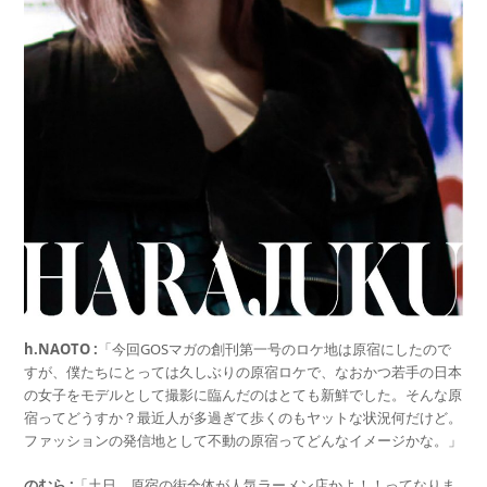
h.NAOTO :
「今回GOSマガの創刊第一号のロケ地は原宿にしたので
すが、僕たちにとっては久しぶりの原宿ロケで、なおかつ若手の日本
の女子をモデルとして撮影に臨んだのはとても新鮮でした。そんな原
宿ってどうすか？最近人が多過ぎて歩くのもヤットな状況何だけど。
ファッションの発信地として不動の原宿ってどんなイメージかな。」
のむら :
「土日、原宿の街全体が人気ラーメン店かよ！！ってなりま