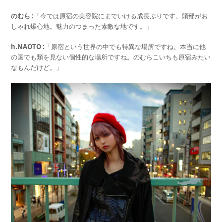
のむら :
「今では原宿の美容院にまでいける成長ぶりです。頭部がお
しゃれ爆心地。魅力のつまった素敵な地です。」
h.NAOTO :
「原宿という世界の中でも特異な場所ですね。本当に他
の国でも類を見ない個性的な場所ですね。のむらこいちも原宿みたい
なもんだけど。」