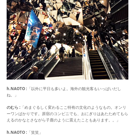
h.NAOTO :
「以外に平日も多いよ。海外の観光客もいっぱいだし
ね。」
のむら :
「めまぐるしく変わるここ特有の文化のようなもの。オンリ
ーワンばかりです。原宿のコンビニでも、おにぎりはあたためてもら
えるのかなとさながら子鹿のように震えたこともあります。。」
h.NAOTO :
「笑笑」