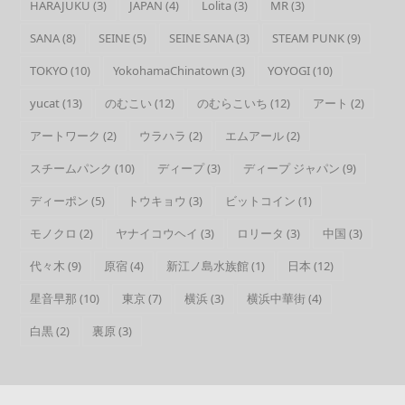
HARAJUKU
(3)
JAPAN
(4)
Lolita
(3)
MR
(3)
SANA
(8)
SEINE
(5)
SEINE SANA
(3)
STEAM PUNK
(9)
TOKYO
(10)
YokohamaChinatown
(3)
YOYOGI
(10)
yucat
(13)
のむこい
(12)
のむらこいち
(12)
アート
(2)
アートワーク
(2)
ウラハラ
(2)
エムアール
(2)
スチームパンク
(10)
ディープ
(3)
ディープ ジャパン
(9)
ディーポン
(5)
トウキョウ
(3)
ビットコイン
(1)
モノクロ
(2)
ヤナイコウヘイ
(3)
ロリータ
(3)
中国
(3)
代々木
(9)
原宿
(4)
新江ノ島水族館
(1)
日本
(12)
星音早那
(10)
東京
(7)
横浜
(3)
横浜中華街
(4)
白黒
(2)
裏原
(3)