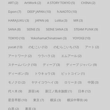
ART
(2)
ArtWork
(2)
A STORY TOKYO
(5)
CHINA
(2)
D.pon
(7)
DEEP JAPAN
(10)
h.NAOTO
(10)
HARAJUKU
(3)
JAPAN
(4)
Lolita
(3)
MR
(3)
SANA
(8)
SEINE
(5)
SEINE SANA
(3)
STEAM PUNK
(9)
TOKYO
(10)
YokohamaChinatown
(3)
YOYOGI
(10)
yucat
(13)
のむこい
(12)
のむらこいち
(12)
アート
(2)
アートワーク
(2)
ウラハラ
(2)
エムアール
(2)
スチームパンク
(10)
ディープ
(3)
ディープ ジャパン
(9)
ディーポン
(5)
トウキョウ
(3)
ビットコイン
(1)
モノクロ
(2)
ヤナイコウヘイ
(3)
ロリータ
(3)
中国
(3)
代々木
(9)
原宿
(4)
新江ノ島水族館
(1)
日本
(12)
星音早那
(10)
東京
(7)
横浜
(3)
横浜中華街
(4)
白黒
(2)
裏原
(3)