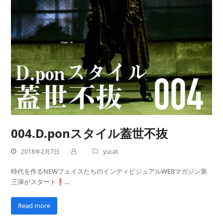
004.D.ponスタイル蓋世不抜
2018年2月7日
yucat
時代を作るNEWフェイスたちのインディビジュアルWEBマガジン第
三弾がスタート❗…
Read more