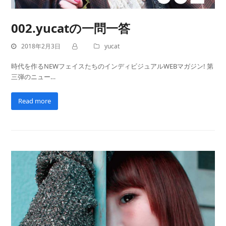
002.yucatの一問一答
2018年2月3日
yucat
時代を作るNEWフェイスたちのインディビジュアルWEBマガジン! 第
三弾のニュー…
Read more