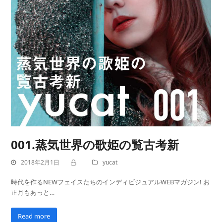
001.蒸気世界の歌姫の覧古考新
2018年2月1日
yucat
時代を作るNEWフェイスたちのインディビジュアルWEBマガジン! お
正月もあっと…
Read more