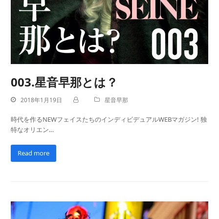
003.星音早那とは？
2018年1月19日
星音早那
時代を作るNEWフェイスたちのインディビデュアルWEBマガジン! 独
特なオリエン…
Read more