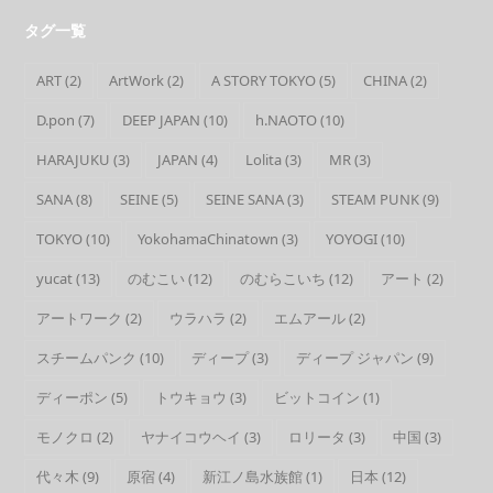
タグ一覧
ART
(2)
ArtWork
(2)
A STORY TOKYO
(5)
CHINA
(2)
D.pon
(7)
DEEP JAPAN
(10)
h.NAOTO
(10)
HARAJUKU
(3)
JAPAN
(4)
Lolita
(3)
MR
(3)
SANA
(8)
SEINE
(5)
SEINE SANA
(3)
STEAM PUNK
(9)
TOKYO
(10)
YokohamaChinatown
(3)
YOYOGI
(10)
yucat
(13)
のむこい
(12)
のむらこいち
(12)
アート
(2)
アートワーク
(2)
ウラハラ
(2)
エムアール
(2)
スチームパンク
(10)
ディープ
(3)
ディープ ジャパン
(9)
ディーポン
(5)
トウキョウ
(3)
ビットコイン
(1)
モノクロ
(2)
ヤナイコウヘイ
(3)
ロリータ
(3)
中国
(3)
代々木
(9)
原宿
(4)
新江ノ島水族館
(1)
日本
(12)