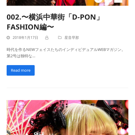
002.〜横浜中華街「D-PON」
FASHION編〜
2018年1月17日
星音早那
時代を作るNEWフェイスたちのインディビデュアルWEBマガジン。
第2号は独特な…
Read more