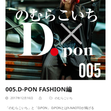
005.D-PON FASHION編
2017年12月16日
のむらこいち
「のむらこいち」と「D.PON」 D.PONとはh.NAOTOが掲げる