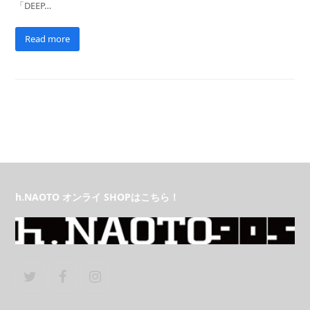
「DEEP…
Read more
h.NAOTO オンライ SHOPはこちら！
Twitter
Facebook
Instagram