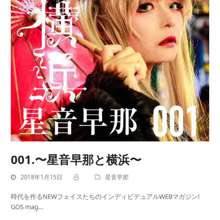
001.〜星音早那と横浜〜
2018年1月15日
星音早那
時代を作るNEWフェイスたちのインディビデュアルWEBマガジン!
GOS mag…