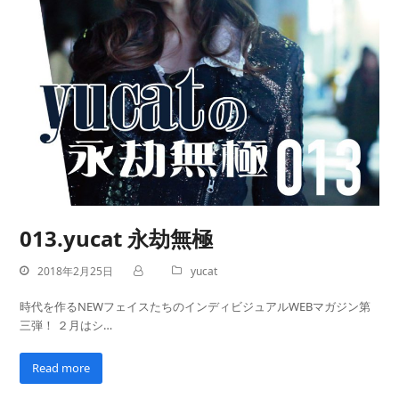
013.yucat 永劫無極
2018年2月25日
yucat
時代を作るNEWフェイスたちのインディビジュアルWEBマガジン第
三弾！ ２月はシ…
Read more