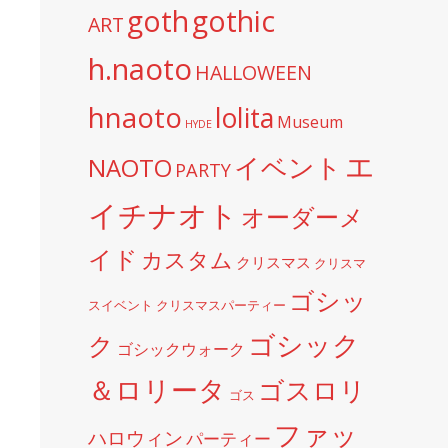
goth
gothic
ART
h.naoto
HALLOWEEN
hnaoto
lolita
Museum
HYDE
エ
イベント
NAOTO
PARTY
イチナオト
オーダーメ
イド
カスタム
クリスマス
クリスマ
ゴシッ
スイベント
クリスマスパーティー
ゴシック
ク
ゴシックウォーク
＆ロリータ
ゴスロリ
ゴス
ファッ
ハロウィン
パーティー