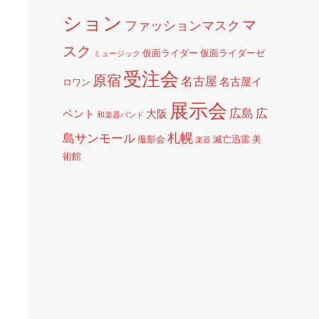
ション
マ
ファッションマスク
スク
仮面ライダー
仮面ライダーゼ
ミュージック
受注会
原宿
名古屋
名古屋イ
ロワン
展示会
広島
広
ベント
大阪
和楽器バンド
札幌
島サンモール
撮影会
滅亡迅雷
美
楽器
術館