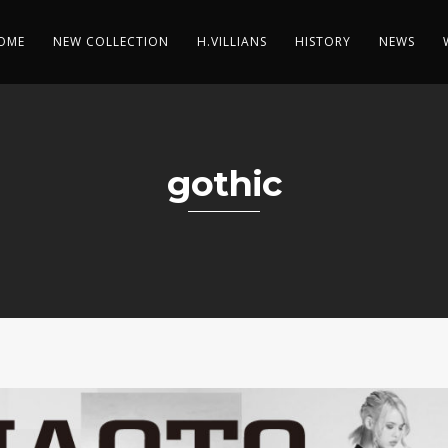
OME
NEW COLLECTION
H.VILLIANS
HISTORY
NEWS
gothic