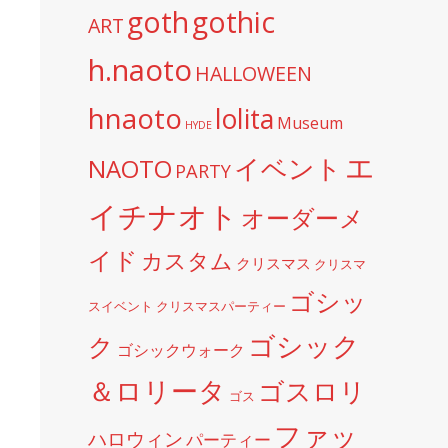
goth
gothic
ART
h.naoto
HALLOWEEN
hnaoto
lolita
Museum
HYDE
エ
イベント
NAOTO
PARTY
イチナオト
オーダーメ
イド
カスタム
クリスマス
クリスマ
ゴシッ
スイベント
クリスマスパーティー
ゴシック
ク
ゴシックウォーク
＆ロリータ
ゴスロリ
ゴス
ファッ
ハロウィン
パーティー