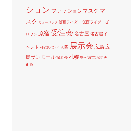
ション
マ
ファッションマスク
スク
仮面ライダー
仮面ライダーゼ
ミュージック
受注会
原宿
名古屋
名古屋イ
ロワン
展示会
広島
広
ベント
大阪
和楽器バンド
札幌
島サンモール
撮影会
滅亡迅雷
美
楽器
術館