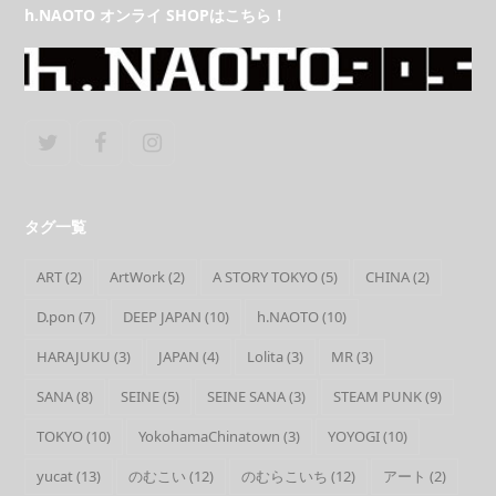
h.NAOTO オンライ SHOPはこちら！
Twitter
Facebook
Instagram
タグ一覧
ART
(2)
ArtWork
(2)
A STORY TOKYO
(5)
CHINA
(2)
D.pon
(7)
DEEP JAPAN
(10)
h.NAOTO
(10)
HARAJUKU
(3)
JAPAN
(4)
Lolita
(3)
MR
(3)
SANA
(8)
SEINE
(5)
SEINE SANA
(3)
STEAM PUNK
(9)
TOKYO
(10)
YokohamaChinatown
(3)
YOYOGI
(10)
yucat
(13)
のむこい
(12)
のむらこいち
(12)
アート
(2)