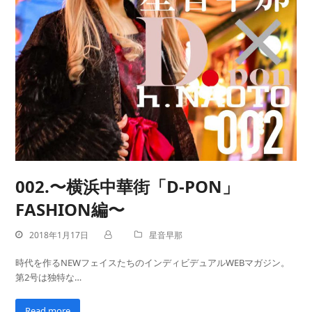
002.〜横浜中華街「D-PON」
FASHION編〜
2018年1月17日
星音早那
時代を作るNEWフェイスたちのインディビデュアルWEBマガジン。
第2号は独特な…
Read more