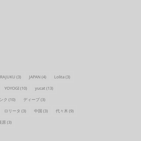
RAJUKU
(3)
JAPAN
(4)
Lolita
(3)
YOYOGI
(10)
yucat
(13)
ンク
(10)
ディープ
(3)
ロリータ
(3)
中国
(3)
代々木
(9)
裏原
(3)