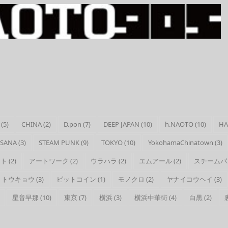
(5)
CHINA
(2)
D.pon
(7)
DEEP JAPAN
(10)
h.NAOTO
(10)
HA
 SANA
(3)
STEAM PUNK
(9)
TOKYO
(10)
YokohamaChinatown
(3)
ート
(2)
アートワーク
(2)
ウラハラ
(2)
エムアール
(2)
スチームパ
トウキョウ
(3)
ビットコイン
(1)
モノクロ
(2)
ヤナイコウヘイ
(3)
星音早那
(10)
東京
(7)
横浜
(3)
横浜中華街
(4)
白黒
(2)