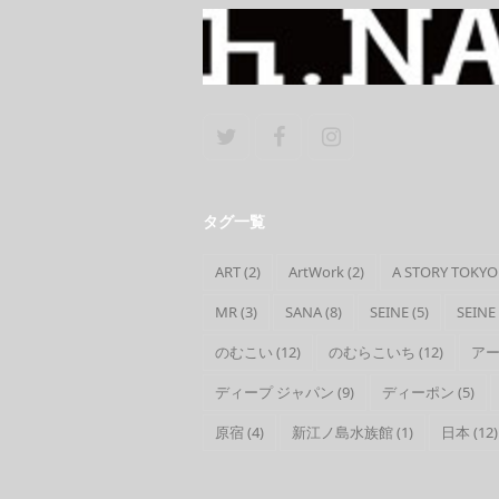
Twitter
Facebook
Instagram
タグ一覧
ART
(2)
ArtWork
(2)
A STORY TOKYO
MR
(3)
SANA
(8)
SEINE
(5)
SEINE
のむこい
(12)
のむらこいち
(12)
ア
ディープ ジャパン
(9)
ディーポン
(5)
原宿
(4)
新江ノ島水族館
(1)
日本
(12)