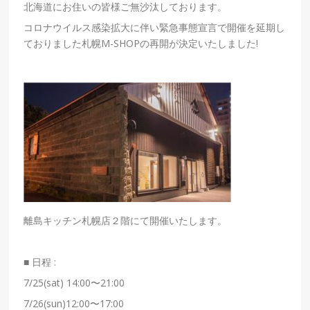
北海道にお住いの皆様ご無沙汰しております。
コロナウイルス感染拡大に伴い緊急事態宣言で開催を延期し
ておりました札幌
M-SHOP
の再開が決定いたしました!
離島キッチン札幌店２階にて開催いたします。
■ 日程 :
7/25(sat) 14:00〜21:00
7/26(sun)12:00〜17:00