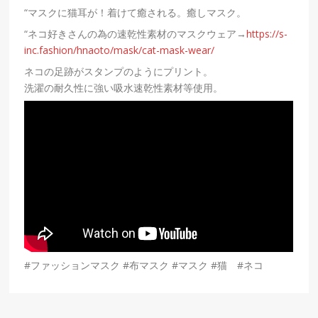
“マスクに猫耳が！着けて癒される。癒しマスク。
“ネコ好きさんの為の速乾性素材のマスクウェア→
https://s-
inc.fashion/hnaoto/mask/cat-mask-wear/
ネコの足跡がスタンプのようにプリント。
洗濯の耐久性に強い吸水速乾性素材等使用。
#ファッションマスク #布マスク #マスク #猫 #ネコ