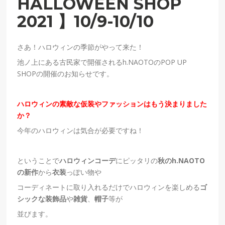
HALLOWEEN SHOP
2021 】10/9-10/10
さあ！ハロウィンの季節がやって来た！
池ノ上にある古民家で開催されるh.NAOTOのPOP UP
SHOPの開催のお知らせです。
ハロウィンの素敵な仮装やファッションはもう決まりました
か？
今年のハロウィンは気合が必要ですね！
ということで
ハロウィンコーデ
にピッタリの
秋のh.NAOTO
の新作
から
衣装
っぽい物や
コーディネートに取り入れるだけでハロウィンを楽しめる
ゴ
シックな装飾品
や
雑貨
、
帽子
等が
並びます。