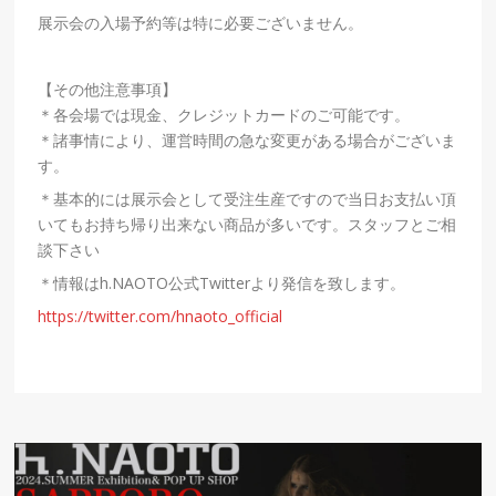
展示会の入場予約等は特に必要ございません。
【その他注意事項】
＊各会場では現金、クレジットカードのご
可能です。
＊諸事情により、運営時間の急な変更がある場合がございま
す。
＊基本的には展示会として受注生産ですので当日お支払い頂
いてもお持ち帰り出来ない商品が多いです。スタッフとご相
談下さい
＊情報は
h.NAOTO
公式
Twitter
より発信を致します。
https://twitter.com/hnaoto_official