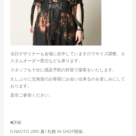
当日デザイナーも会場に在中していますのでサイズ調整、カ
スタムオーダー受注なども承ります。
スタッフも十分に感染予防の対策で接客をいたします。
久しぶりに北海道のお客様にお会い出来るのを楽しみにして
おります。
是非ご参加ください。
■詳細
h.NAOTO 20th
夏
/
札幌
M-SHOP
開催。