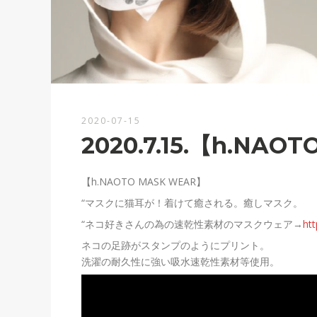
2020-07-15
2020.7.15.【h.NAO
【h.NAOTO MASK WEAR】
“マスクに猫耳が！着けて癒される。癒しマスク。
“ネコ好きさんの為の速乾性素材のマスクウェア→
ht
ネコの足跡がスタンプのようにプリント。
洗濯の耐久性に強い吸水速乾性素材等使用。