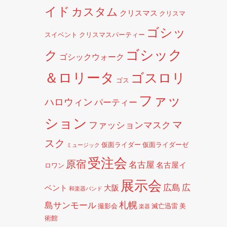
イド
カスタム
クリスマス
クリスマ
ゴシッ
スイベント
クリスマスパーティー
ゴシック
ク
ゴシックウォーク
＆ロリータ
ゴスロリ
ゴス
ファッ
ハロウィン
パーティー
ション
マ
ファッションマスク
スク
仮面ライダー
仮面ライダーゼ
ミュージック
受注会
原宿
名古屋
名古屋イ
ロワン
展示会
広島
広
ベント
大阪
和楽器バンド
札幌
島サンモール
撮影会
滅亡迅雷
美
楽器
術館