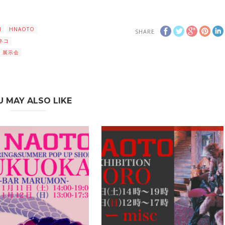
N
HNAOTO
SHARE
ネコ
展示会
U MAY ALSO LIKE