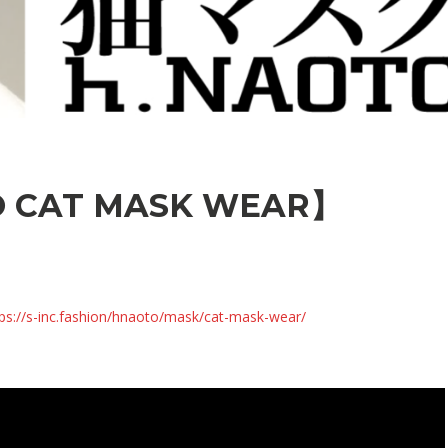
TO CAT MASK WEAR】
tps://s-inc.fashion/hnaoto/mask/cat-mask-wear/