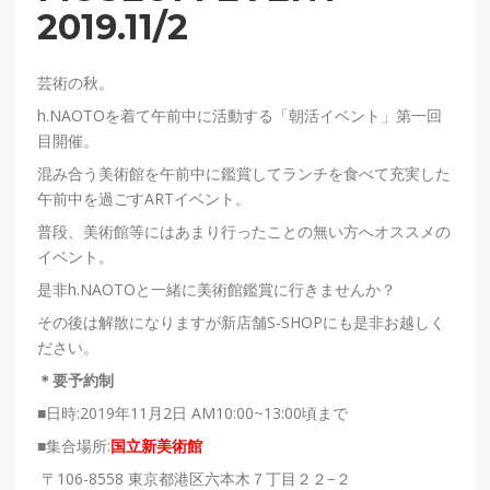
2019.11/2
芸術の秋。
h.NAOTOを着て午前中に活動する「朝活イベント」第一回
目開催。
混み合う美術館を午前中に鑑賞してランチを食べて充実した
午前中を過ごすARTイベント。
普段、美術館等にはあまり行ったことの無い方へオススメの
イベント。
是非h.NAOTOと一緒に美術館鑑賞に行きませんか？
その後は解散になりますが新店舗S-SHOPにも是非お越しく
ださい。
＊要予約制
■日時:2019年11月2日 AM10:00~13:00頃まで
■集合場所:
国立新美術館
〒106-8558 東京都港区六本木７丁目２２−２