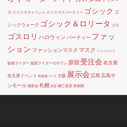
ゴシック
ゴ
ス
クリスマスイベント
クリスマスパーティー
ゴシック＆ロリータ
シックウォーク
ゴス
ファッ
ゴスロリ
ハロウィン
パーティー
ション
マスク
ファッションマスク
ミュージック
受注会
原宿
名古屋
仮面ライダー
仮面ライダーゼロワン
展示会
広島
広島サ
名古屋イベント
大阪
和楽器バンド
札幌
ンモール
撮影会
滅亡迅雷
美術館
楽器