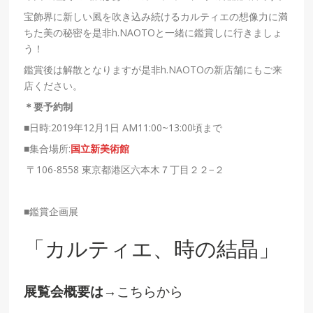
宝飾界に新しい風を吹き込み続けるカルティエの想像力に満
ちた美の秘密を是非h.NAOTOと一緒に鑑賞しに行きましょ
う！
鑑賞後は解散となりますが是非h.NAOTOの新店舗にもご来
店ください。
＊要予約制
■日時:2019年12月1日 AM11:00~13:00頃まで
■集合場所:
国立新美術館
〒106-8558 東京都港区六本木７丁目２２−２
■鑑賞企画展
「カルティエ、時の結晶」
展覧会概要は
→
こちらから