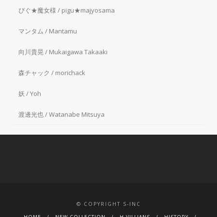
ぴぐ★魔女様 / pigu★majyosama
マンタム / Mantamu
向川貴晃 / Mukaigawa Takaaki
森チャック / morichack
妖 / Yoh
渡邊光也 / Watanabe Mitsuya
© COPYRIGHT S-INC
HOME
NEW COLLECTION
H.VILLIANS
HISTORY