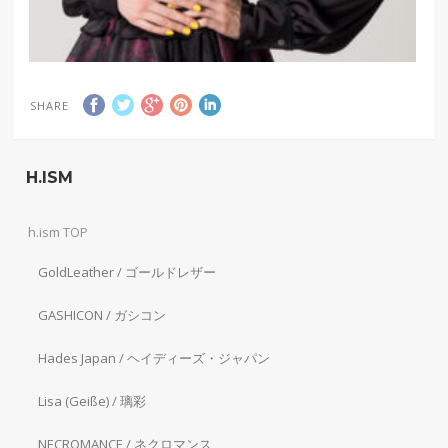
SHARE
H.ISM
h.ism TOP
GoldLeather / ゴールドレザー
GASHICON / ガシコン
Hades Japan / ヘイディーズ・ジャパン
Lisa (Geiße) / 璃彩
NECROMANCE / ネクロマンス