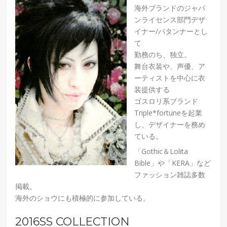
海外ブランドのジャパ
ンライセンス部門デザ
イナー/パタンナーとし
て
勤務のち、独立。
舞台衣装や、声優、ア
ーティストを中心に衣
装提供する
ゴスロリ系ブランド
Triple*fortuneを起業
し、デザイナーを務め
ている。
「Gothic＆Lolita
Bible」や「KERA」など
ファッション雑誌多数
掲載。
海外のショウにも積極的に参加している。
2016SS COLLECTION