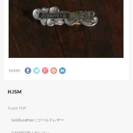
SHARE
H.ISM
h.ism TOP
GoldLeather / ゴールドレザー
GASHICON / ガシコン