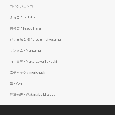
コイケジュンコ
さちこ / Sachiko
原哲夫 / Tesuo Hara
ぴぐ★魔女様 / pigu★majyosama
マンタム / Mantamu
向川貴晃 / Mukaigawa Takaaki
森チャック / morichack
妖 / Yoh
渡邊光也 / Watanabe Mitsuya