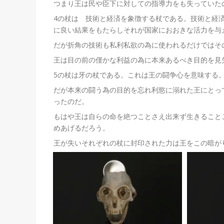
つまり王は民や臣下に対しての指導力をも失っていた
4の杖は 技術と経済を象徴する杖である。技術と経
に良い結果をもたらしそれが国家におおきな活力を与
だが折角の技術も私利私欲の為に使われるだけではそ
王は目の前の僅かな利益の為に本来あるべき目的を見
5の杖は牙の杖である。これは王の闘争心を意味する
だが本来の闘う為の目的を忘れ利慾に溺れた王にとっ
ったのだ。
もはや王は自らの命を絶つことさえ出来ず生きること
めあげるだろう。
王が失いそれぞれの杖に封印された力は王をこの暗が