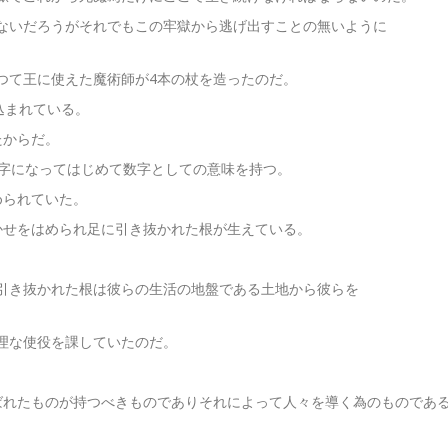
ないだろうがそれでもこの牢獄から逃げ出すことの無いように
つて王に使えた魔術師が4本の杖を造ったのだ。
込まれている。
たからだ。
数字になってはじめて数字としての意味を持つ。
められていた。
かせをはめられ足に引き抜かれた根が生えている。
引き抜かれた根は彼らの生活の地盤である土地から彼らを
理な使役を課していたのだ。
ばれたものが持つべきものでありそれによって人々を導く為のものであ