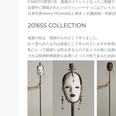
h.NAOTO原宿+店 最後のイベントとなった二階健デ
会期中に開催されたハロウィンパーティにはアレイスター・
日本代表Hieros Phoenix氏と神木ミサ(魔術師・作家
2016SS COLLECTION
仮面の杖は 娼婦のものとして作りました。
白く塗られたものは仮面として作られていますが茶色
私にとって娼婦とは性を売るものでありその為に自身
それは精神的感覚的な自身にとっての性であるため顔