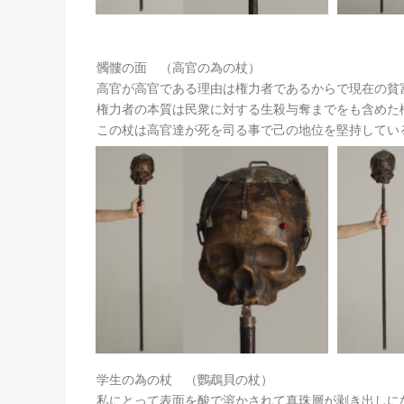
髑髏の面 （高官の為の杖）
高官が高官である理由は権力者であるからで現在の貧
権力者の本質は民衆に対する生殺与奪までをも含めた
この杖は高官達が死を司る事で己の地位を堅持してい
学生の為の杖 （鸚鵡貝の杖）
私にとって表面を酸で溶かされて真珠層が剥き出しに