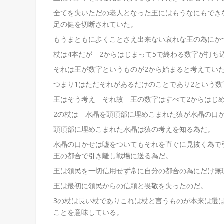
全てを失いただの老人となった王にはもうなにもでき
足の健を切断されていた。
もうまともに歩くことさえ出来ない哀れな王の為にか
杖は4本だが 2からはじまって5で終わる数字が打ち
それは王が数字というものが2から始まると考えてい
つまり1はただそれがあるだけのことであり2という
王はそう考え それ故 王の数字はすべて2からはじ
2の杖は 水晶を頭頂部に埋めこまれた猿が水晶の口
頭頂部に埋めこまれた水晶は猿の考えを知る為だ。
水晶の口かせは嘘をついてもそれを直ぐに見抜く為で
王の都合で引き離し戦場に送る為だ。
王は領民を一切信用せず常に自分の都合の為にだけ無
王は最初に領民からの信頼と畏敬を失ったのだ。
3の杖は長い杖でありこれは杖と言うものが本来は選
ことを意味している。