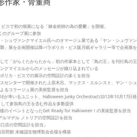
造形作家・骨董商
カ・ビスで初の個展になる「錬金術師の為の憂鬱」を開催。
くのグループ展に参加
・シュヴァンクマイエル氏へのオマージュ展である「ヤン・シュヴァン
襲」展を企画開催以降パラボリカ・ビス阪月眠ギャラリー等で企画展を
して「がらくたからたから」初の作家本として「鳥の王」を刊行鳥の王
ンクマイエルからのメッセージが織り込まれている
ボリカ・ビスでの展示の空間設計の多くを担当
スセンターで開催された上原木呂、マックス・エルンスト、ヤン・シュ
よるコラージュ展の美術監督を担当
HYDEが率いるユニット、Halloween Junky Orchestraの2012年10月17日発
として参加鳥の王を含む作品を多数提供
イベントとなったGet Ready for Halloween！の美術監督を担当
 アルマデル ノトリアの空間設計を担当
新南口店の空間設計を担当」
崎百郎館 未確認生物博覧会会場を構築