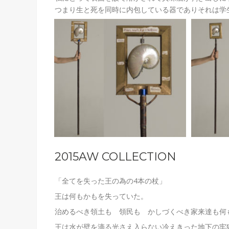
つまり生と死を同時に内包している器でありそれは学
2015AW COLLECTION
「全てを失った王の為の4本の杖」
王は何もかもを失っていた。
治めるべき領土も 領民も かしづくべき家来達も何
王は水が壁を滴る光さえ入らない冷えきった地下の牢