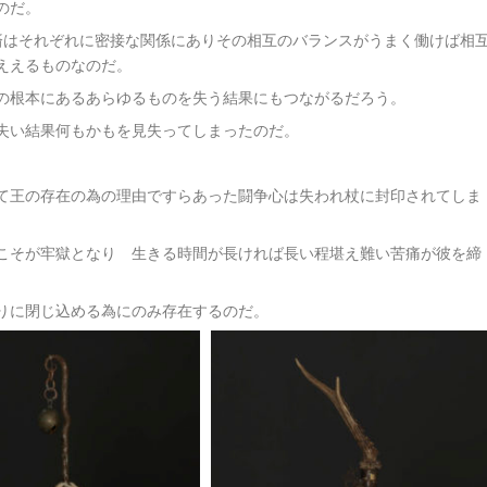
のだ。
済はそれぞれに密接な関係にありその相互のバランスがうまく働けば相
ええるものなのだ。
の根本にあるあらゆるものを失う結果にもつながるだろう。
失い結果何もかもを見失ってしまったのだ。
。
て王の存在の為の理由ですらあった闘争心は失われ杖に封印されてしま
こそが牢獄となり 生きる時間が長ければ長い程堪え難い苦痛が彼を締
りに閉じ込める為にのみ存在するのだ。