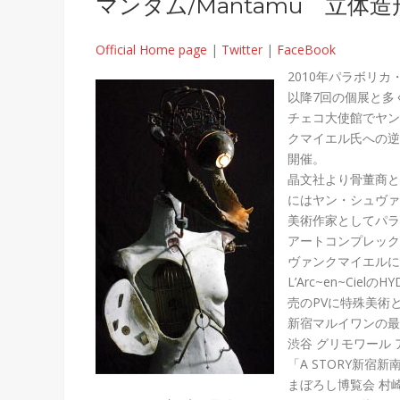
マンタム/Mantamu 立体
Official Home page
|
Twitter
|
FaceBook
2010年パラボリ
以降7回の個展と多
チェコ大使館でヤン
クマイエル氏への逆
開催。
晶文社より骨董商と
にはヤン・シュヴァ
美術作家としてパラ
アートコンプレック
ヴァンクマイエルに
L’Arc~en~Cielの
売のPVに特殊美術
新宿マルイワンの最後の
渋谷 グリモワール
「A STORY新宿
まぼろし博覧会 村