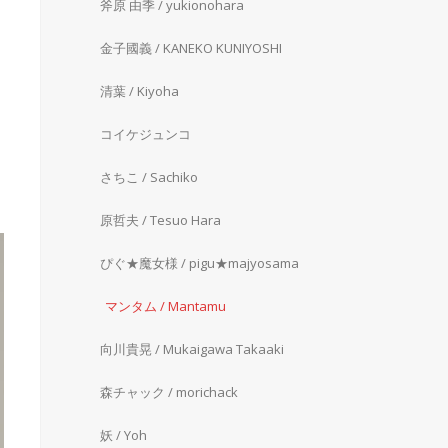
斧原 由季 / yukionohara
金子國義 / KANEKO KUNIYOSHI
清葉 / Kiyoha
コイケジュンコ
さちこ / Sachiko
原哲夫 / Tesuo Hara
ぴぐ★魔女様 / pigu★majyosama
マンタム / Mantamu
向川貴晃 / Mukaigawa Takaaki
森チャック / morichack
妖 / Yoh