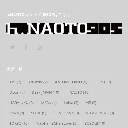
h.NAOTO オンライ SHOPはこちら！
Twitter
Facebook
Instagram
タグ一覧
ART
(2)
ArtWork
(2)
A STORY TOKYO
(5)
CHINA
(2)
D.pon
(7)
DEEP JAPAN
(10)
h.NAOTO
(10)
HARAJUKU
(3)
JAPAN
(4)
Lolita
(3)
MR
(3)
SANA
(8)
SEINE
(5)
SEINE SANA
(3)
STEAM PUNK
(9)
TOKYO
(10)
YokohamaChinatown
(3)
YOYOGI
(10)