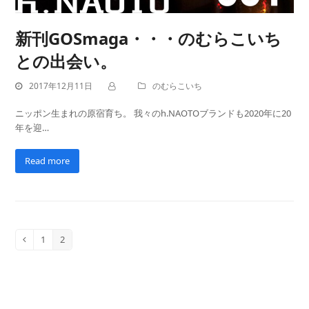
新刊GOSmaga・・・のむらこいち
との出会い。
2017年12月11日
のむらこいち
ニッポン生まれの原宿育ち。 我々のh.NAOTOブランドも2020年に20
年を迎…
Read more
1
2
Previous
Page
Page