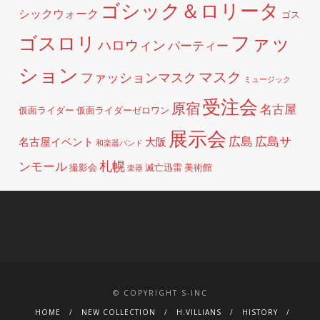
ゴシック＆ロリータ
シックウォーク
ゴス
ファッ
ゴスロリ
ハロウィン
パーティー
ション
マスク
ファッションマスク
ミュージック
受注会
原宿
名古屋
仮面ライダー
仮面ライダーゼロワン
展示会
広島
広島サ
名古屋イベント
大阪
和楽器バンド
札幌
ンモール
撮影会
滅亡迅雷
美術館
楽器
© COPYRIGHT S-INC
HOME
NEW COLLECTION
H.VILLIANS
HISTORY