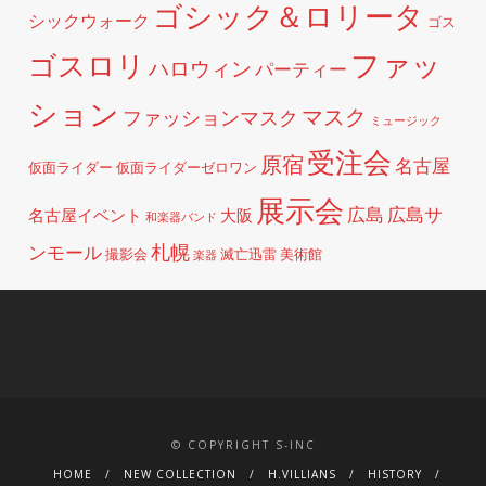
ゴシック＆ロリータ
シックウォーク
ゴス
ファッ
ゴスロリ
ハロウィン
パーティー
ション
マスク
ファッションマスク
ミュージック
受注会
原宿
名古屋
仮面ライダー
仮面ライダーゼロワン
展示会
広島
広島サ
名古屋イベント
大阪
和楽器バンド
札幌
ンモール
撮影会
滅亡迅雷
美術館
楽器
© COPYRIGHT S-INC
HOME
NEW COLLECTION
H.VILLIANS
HISTORY