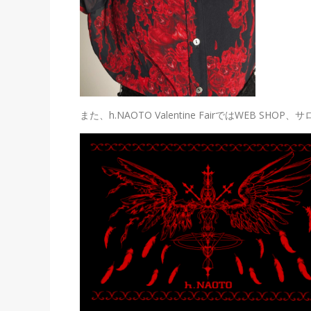
また、h.NAOTO Valentine FairではWEB