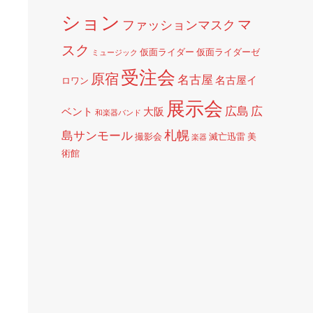
ション
マ
ファッションマスク
スク
仮面ライダー
仮面ライダーゼ
ミュージック
受注会
原宿
名古屋
名古屋イ
ロワン
展示会
広島
広
ベント
大阪
和楽器バンド
札幌
島サンモール
撮影会
滅亡迅雷
美
楽器
術館