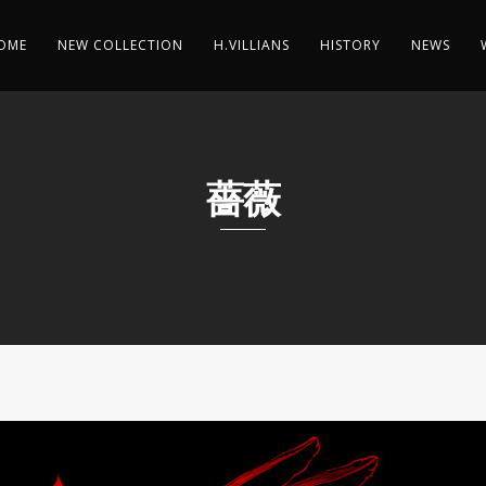
OME
NEW COLLECTION
H.VILLIANS
HISTORY
NEWS
薔薇