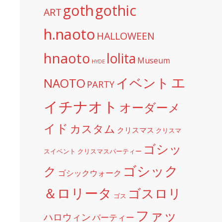
goth
gothic
ART
h.naoto
HALLOWEEN
hnaoto
lolita
Museum
HYDE
エ
イベント
NAOTO
PARTY
イチナオト
オーダーメ
イド
カスタム
クリスマス
クリスマ
ゴシッ
スイベント
クリスマスパーティー
ゴシック
ク
ゴシックウォーク
＆ロリータ
ゴスロリ
ゴス
ファッ
ハロウィン
パーティー