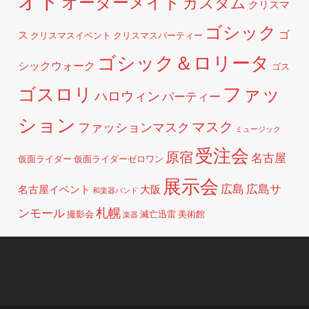
オト
オーダーメイド
カスタム
クリスマ
ゴシック
ゴ
ス
クリスマスイベント
クリスマスパーティー
ゴシック＆ロリータ
シックウォーク
ゴス
ファッ
ゴスロリ
ハロウィン
パーティー
ション
マスク
ファッションマスク
ミュージック
受注会
原宿
名古屋
仮面ライダー
仮面ライダーゼロワン
展示会
広島
広島サ
名古屋イベント
大阪
和楽器バンド
札幌
ンモール
撮影会
滅亡迅雷
美術館
楽器