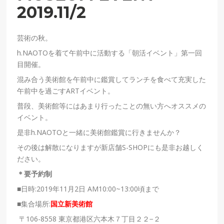
2019.11/2
芸術の秋。
h.NAOTOを着て午前中に活動する「朝活イベント」第一回
目開催。
混み合う美術館を午前中に鑑賞してランチを食べて充実した
午前中を過ごすARTイベント。
普段、美術館等にはあまり行ったことの無い方へオススメの
イベント。
是非h.NAOTOと一緒に美術館鑑賞に行きませんか？
その後は解散になりますが新店舗S-SHOPにも是非お越しく
ださい。
＊要予約制
■日時:2019年11月2日 AM10:00~13:00頃まで
■集合場所:
国立新美術館
〒106-8558 東京都港区六本木７丁目２２−２