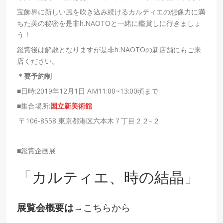
宝飾界に新しい風を吹き込み続けるカルティエの想像力に満
ちた美の秘密を是非h.NAOTOと一緒に鑑賞しに行きましょ
う！
鑑賞後は解散となりますが是非h.NAOTOの新店舗にもご来
店ください。
＊要予約制
■日時:2019年12月1日 AM11:00~13:00頃まで
■集合場所:
国立新美術館
〒106-8558 東京都港区六本木７丁目２２−２
■鑑賞企画展
「カルティエ、時の結晶」
展覧会概要は
→
こちらから