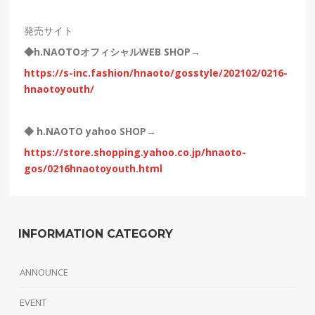
発売サイト
◆h.NAOTOオフィシャルWEB SHOP→
https://s-inc.fashion/hnaoto/gosstyle/202102/0216-
hnaotoyouth/
◆ h.NAOTO yahoo SHOP→
https://store.shopping.yahoo.co.jp/hnaoto-
gos/0216hnaotoyouth.html
INFORMATION CATEGORY
ANNOUNCE
EVENT