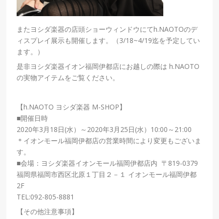
またヨシダ楽器の店頭ショーウィンドウにてh.NAOTOのデ
ィスプレイ展示も開催します。（3/18~4/19迄を予定してい
ます。）
是非ヨシダ楽器イオン福岡伊都店にお越しの際は h.NAOTO
の実物アイテムをご覧ください。
【h.NAOTO ヨシダ楽器 M-SHOP】
■開催日時
2020年3月18日(水）～2020年3月25日(水）10:00～21:00
＊イオンモール福岡伊都店の営業時間により変更もございま
す。
■会場：ヨシダ楽器イオンモール福岡伊都店内 〒819-0379
福岡県福岡市西区北原１丁目２－１ イオンモール福岡伊都
2F
TEL:092-805-8881
【その他注意事項】