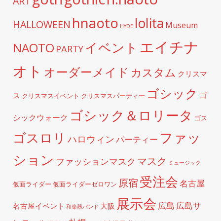
ART
hnaoto
lolita
HALLOWEEN
Museum
HYDE
エイチナ
イベント
NAOTO
PARTY
オト
オーダーメイド
カスタム
クリスマ
ゴシック
ゴ
ス
クリスマスイベント
クリスマスパーティー
ゴシック＆ロリータ
シックウォーク
ゴス
ファッ
ゴスロリ
ハロウィン
パーティー
ション
マスク
ファッションマスク
ミュージック
受注会
原宿
名古屋
仮面ライダー
仮面ライダーゼロワン
展示会
広島
広島サ
名古屋イベント
大阪
和楽器バンド