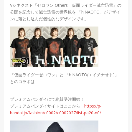
Vシネクスト『ゼロワン Others 仮面ライダー滅亡迅雷』の
公開を記念して滅亡迅雷の世界観を 「h.NAOTO」がデザイ
ンに落とし込んだ個性的なデザインです。
『
仮面ライダーゼロワン
』と 「h.NAOTO(エイチナオト)」
とのコラボは
プレミアムバンダイにて絶賛受注開始！
プレミアムバンダイサイトはここから→
https://p-
bandai.jp/fashion/c0002/c0002027/list-pa20-n0/