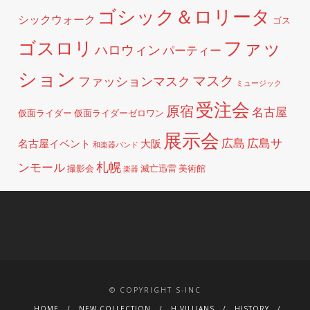
ゴシック＆ロリータ
シックウォーク
ゴス
ファッ
ゴスロリ
ハロウィン
パーティー
ション
マスク
ファッションマスク
ミュージック
受注会
原宿
名古屋
仮面ライダー
仮面ライダーゼロワン
展示会
広島
広島サ
名古屋イベント
大阪
和楽器バンド
札幌
ンモール
撮影会
滅亡迅雷
美術館
楽器
© COPYRIGHT S-INC
HOME
NEW COLLECTION
H.VILLIANS
HISTORY