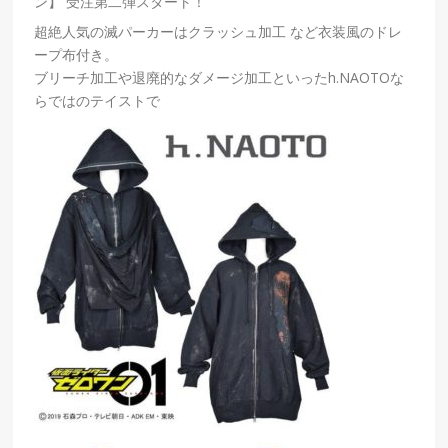
ン】 受注第二弾スタート！
超絶人気の滅パーカーはクラッシュ加工 など衣装風のドレ
ープ布付き。
ブリーチ加工や退廃的なダメージ加工といったh.NAOTOな
らではのテイストで