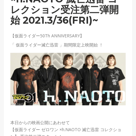
レクション受注第二弾開
始 2021.3/36(FRI)~
【仮面ライダー50Th ANNIVERSARY】
「 仮面ライダー滅亡迅雷 」期間限定上映開始 ！
本日からの映画公開にあわせて
【仮面ライダー ゼロワン ×h.NAOTO 滅亡迅雷 コレクショ