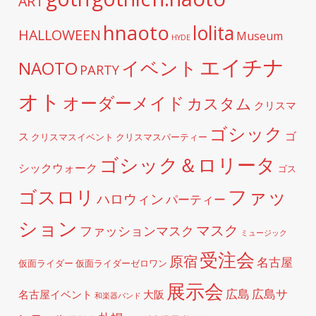
ART
hnaoto
lolita
HALLOWEEN
Museum
HYDE
エイチナ
イベント
NAOTO
PARTY
オト
オーダーメイド
カスタム
クリスマ
ゴシック
ゴ
ス
クリスマスイベント
クリスマスパーティー
ゴシック＆ロリータ
シックウォーク
ゴス
ファッ
ゴスロリ
ハロウィン
パーティー
ション
マスク
ファッションマスク
ミュージック
受注会
原宿
名古屋
仮面ライダー
仮面ライダーゼロワン
展示会
広島
広島サ
名古屋イベント
大阪
和楽器バンド