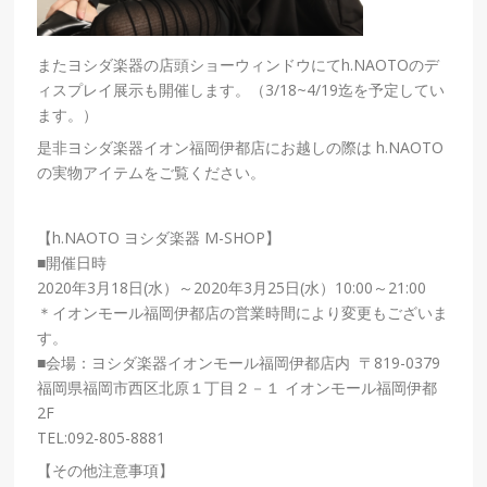
またヨシダ楽器の店頭ショーウィンドウにてh.NAOTOのデ
ィスプレイ展示も開催します。（3/18~4/19迄を予定してい
ます。）
是非ヨシダ楽器イオン福岡伊都店にお越しの際は h.NAOTO
の実物アイテムをご覧ください。
【h.NAOTO ヨシダ楽器 M-SHOP】
■開催日時
2020年3月18日(水）～2020年3月25日(水）10:00～21:00
＊イオンモール福岡伊都店の営業時間により変更もございま
す。
■会場：ヨシダ楽器イオンモール福岡伊都店内 〒819-0379
福岡県福岡市西区北原１丁目２－１ イオンモール福岡伊都
2F
TEL:092-805-8881
【その他注意事項】